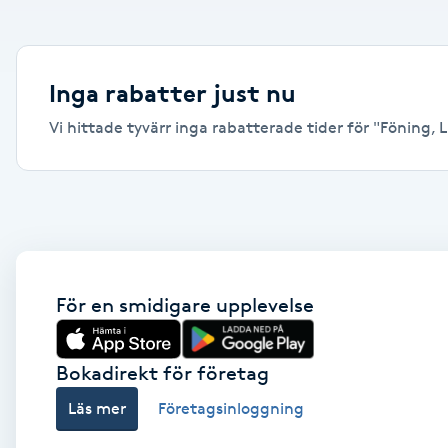
Alternativmedicin
Andningsmassage
Inga rabatter just nu
Vi hittade tyvärr inga rabatterade tider för "Föning, L
Ansiktslyft utan kirurgi
Aromamassage
Ashtanga Yoga
Ayurveda
För en smidigare upplevelse
Ayurvedisk Massage
Bokadirekt för företag
Läs mer
Företagsinloggning
Ansiktsbehandling djuprengörande
B