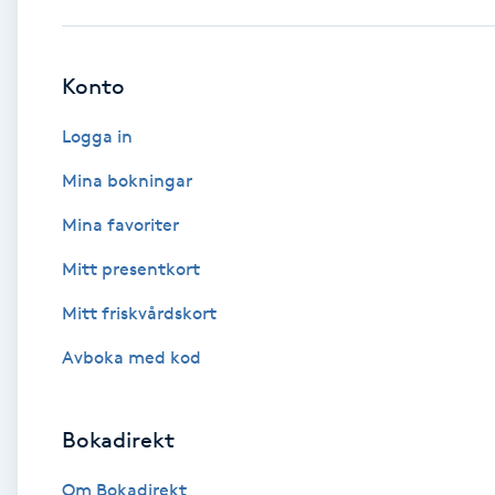
Babylights
Konto
Balayage
Logga in
Bambumassage
Mina bokningar
Mina favoriter
Barber
Mitt presentkort
Barnklippning
Mitt friskvårdskort
BIAB
Avboka med kod
Blowout
Bokadirekt
Bottenfärg
Om Bokadirekt