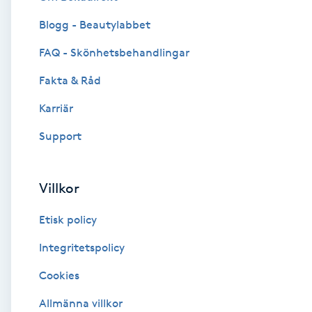
Blogg - Beautylabbet
Brynformning
FAQ - Skönhetsbehandlingar
Brynfärgning
Fakta & Råd
Brynplockning
Karriär
Support
Bröllopsuppsättning
C
Villkor
Celluliter
Etisk policy
Coachning
Integritetspolicy
Cookies
Color correction
Allmänna villkor