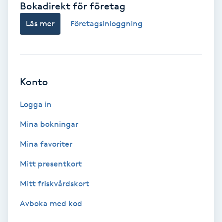
Bokadirekt för företag
Babylights
Läs mer
Företagsinloggning
Balayage
Bambumassage
Konto
Barber
Logga in
Mina bokningar
Barnklippning
Mina favoriter
BIAB
Mitt presentkort
Mitt friskvårdskort
Blowout
Avboka med kod
Bottenfärg