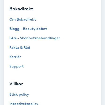
Bokadirekt
Brynformning
Om Bokadirekt
Brynfärgning
Blogg - Beautylabbet
Brynplockning
FAQ - Skönhetsbehandlingar
Fakta & Råd
Bröllopsuppsättning
C
Karriär
Support
Celluliter
Coachning
Villkor
Color correction
Etisk policy
Integritetspolicy