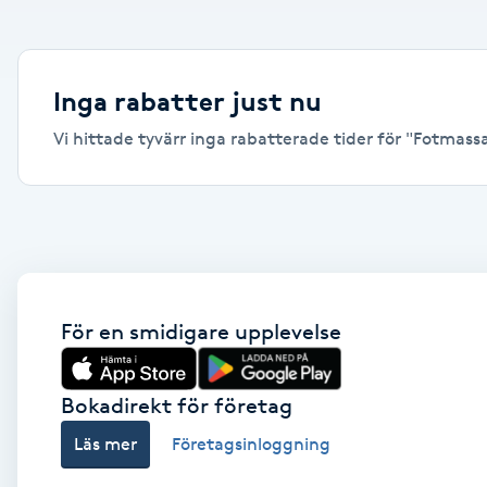
Alternativmedicin
Andningsmassage
Inga rabatter just nu
Vi hittade tyvärr inga rabatterade tider för "Fotmassage
Ansiktslyft utan kirurgi
Aromamassage
Ashtanga Yoga
Ayurveda
För en smidigare upplevelse
Ayurvedisk Massage
Bokadirekt för företag
Läs mer
Företagsinloggning
Ansiktsbehandling djuprengörande
B