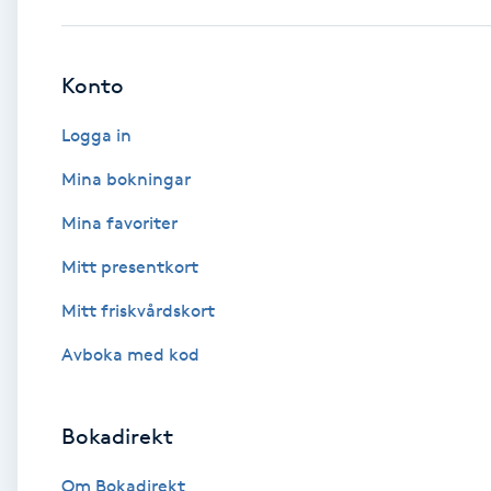
Babylights
Konto
Balayage
Logga in
Bambumassage
Mina bokningar
Mina favoriter
Barber
Mitt presentkort
Barnklippning
Mitt friskvårdskort
BIAB
Avboka med kod
Blowout
Bokadirekt
Bottenfärg
Om Bokadirekt