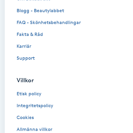
Blogg - Beautylabbet
Brynformning
FAQ - Skönhetsbehandlingar
Brynfärgning
Fakta & Råd
Brynplockning
Karriär
Support
Bröllopsuppsättning
C
Villkor
Celluliter
Etisk policy
Coachning
Integritetspolicy
Cookies
Color correction
Allmänna villkor