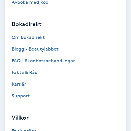
Avboka med kod
Brynformning
Bokadirekt
Brynfärgning
Om Bokadirekt
Brynplockning
Blogg - Beautylabbet
Bröllopsuppsättning
FAQ - Skönhetsbehandlingar
C
Fakta & Råd
Celluliter
Karriär
Support
Coachning
Color correction
Villkor
Etisk policy