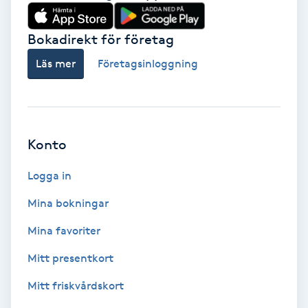
Babylights
Bokadirekt för företag
Balayage
Läs mer
Företagsinloggning
Bambumassage
Barber
Konto
Logga in
Barnklippning
Mina bokningar
BIAB
Mina favoriter
Blowout
Mitt presentkort
Mitt friskvårdskort
Bottenfärg