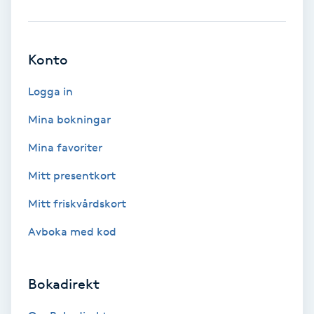
Brynformning
Konto
Brynfärgning
Logga in
Brynplockning
Mina bokningar
Bröllopsuppsättning
Mina favoriter
C
Mitt presentkort
Celluliter
Mitt friskvårdskort
Avboka med kod
Coachning
Color correction
Bokadirekt