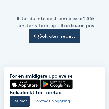
Babylights
Hittar du inte deal som passar? Sök
Balayage
tjänster & företag till ordinarie pris
Sök utan rabatt
Bambumassage
Barber
Barnklippning
För en smidigare upplevelse
BIAB
Blowout
Bokadirekt för företag
Läs mer
Företagsinloggning
Bottenfärg