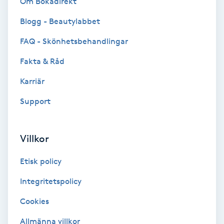
Om Bokadirekt
Cryoterapi
D
Blogg - Beautylabbet
FAQ - Skönhetsbehandlingar
Damklippning
Fakta & Råd
Dermapen
Karriär
Diamantslipning
Support
E
Villkor
Enzympeeling
Etisk policy
Extensions
Integritetspolicy
Extensions borttagning
Cookies
Allmänna villkor
Eyeliner-tatuering