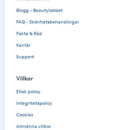
Blogg - Beautylabbet
Brynformning
FAQ - Skönhetsbehandlingar
Brynfärgning
Fakta & Råd
Brynplockning
Karriär
Support
Bröllopsuppsättning
C
Villkor
Celluliter
Etisk policy
Coachning
Integritetspolicy
Cookies
Color correction
Allmänna villkor