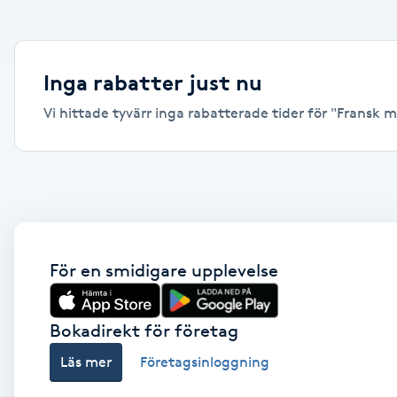
Alternativmedicin
Andningsmassage
Inga rabatter just nu
Vi hittade tyvärr inga rabatterade tider för "Fransk ma
Ansiktslyft utan kirurgi
Aromamassage
Ashtanga Yoga
Ayurveda
För en smidigare upplevelse
Ayurvedisk Massage
Bokadirekt för företag
Läs mer
Företagsinloggning
Ansiktsbehandling djuprengörande
B