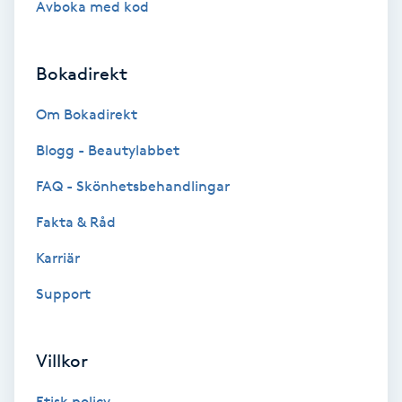
Avboka med kod
Brynformning
Bokadirekt
Brynfärgning
Om Bokadirekt
Brynplockning
Blogg - Beautylabbet
Bröllopsuppsättning
FAQ - Skönhetsbehandlingar
C
Fakta & Råd
Celluliter
Karriär
Support
Coachning
Color correction
Villkor
Etisk policy