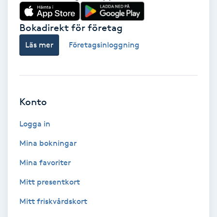
Babylights
Bokadirekt för företag
Balayage
Läs mer
Företagsinloggning
Bambumassage
Barber
Konto
Logga in
Barnklippning
Mina bokningar
BIAB
Mina favoriter
Blowout
Mitt presentkort
Mitt friskvårdskort
Bottenfärg