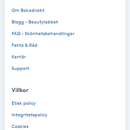
Kinesiologi
Om Bokadirekt
Blogg - Beautylabbet
Kinesisk medicin
FAQ - Skönhetsbehandlingar
Kiropraktik
Fakta & Råd
Klangmassage
Karriär
Support
Klippning
Klippning & Slingor
Villkor
Etisk policy
Klippning ungdom
Integritetspolicy
Koppningsmassage
Cookies