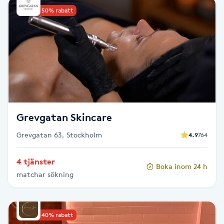
Upp till 50% rabatt
Babylights
Balayage
Bambumassage
Barber
Grevgatan Skincare
Barnklippning
Grevgatan 63, Stockholm
4.9
764
BIAB
4 tjänster
Boka inom 24 h
matchar sökning
Blowout
Bottenfärg
Upp till 40% rabatt