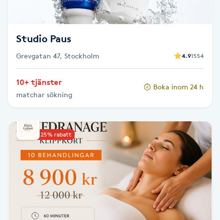
Fotsvamp
Fotvård
Studio Paus
Grevgatan 47, Stockholm
4.9
1554
Fransar
10+ tjänster
Boka inom 24 h
Fransborttagning
matchar sökning
Fransfärgning
Upp till 25% rabatt
Fransförlängning
Fransförlängning Megavolym
Fransförlängning Volym