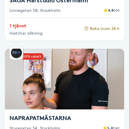
SAGA Hårstudio Östermalm
Föning
Linnégatan 58, Stockholm
4.8
606
G
1 tjänst
Gel naglar
Boka inom 24 h
matchar sökning
Gelenaglar
Upp till 10% rabatt
Gellack
Gellack med förstärkning
Gravidmassage
Gravidyoga
NAPRAPATMÄSTARNA
Gruppträning
Sturegatan 34, Stockholm
5.0
1142