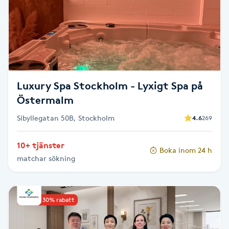
Brynformning
Brynfärgning
Brynplockning
Luxury Spa Stockholm - Lyxigt Spa på
Östermalm
Bröllopsuppsättning
Sibyllegatan 50B, Stockholm
4.6
269
C
Celluliter
10+ tjänster
Boka inom 24 h
matchar sökning
Coachning
Upp till 30% rabatt
Color correction