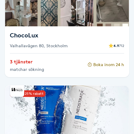
F
Face framing
ChocoLux
Faceliftmassage
Valhallavägen 80, Stockholm
4.9
712
Fet hårbotten
3 tjänster
Boka inom 24 h
matchar sökning
Fettreducering
Fibromassage
Upp till 25% rabatt
Fillers
Fotmassage