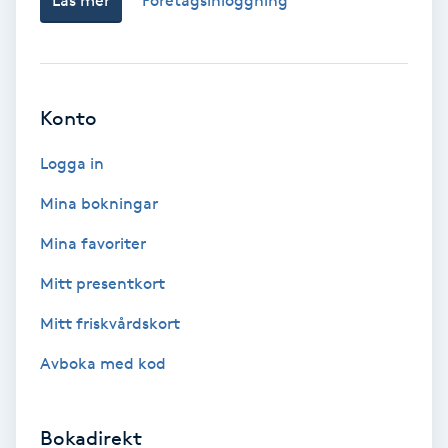
Läs mer
Företagsinloggning
IPL hårborttagning
IR-massage
Konto
J
Logga in
Japansk massage
K
Mina bokningar
Mina favoriter
K18
Mitt presentkort
Katun fransar
Mitt friskvårdskort
Kemisk peeling
Avboka med kod
Keratinbehandling
Bokadirekt