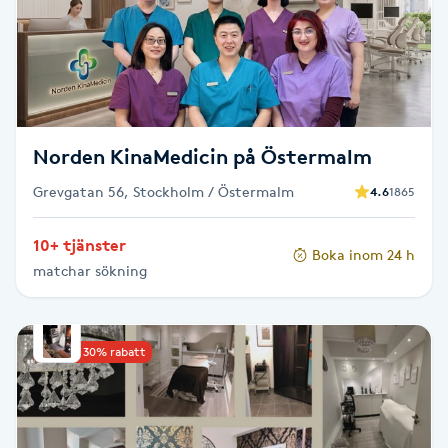
Cryoterapi
D
Damklippning
Dermapen
Norden KinaMedicin på Östermalm
Grevgatan 56, Stockholm / Östermalm
4.6
1865
Diamantslipning
E
10+ tjänster
Boka inom 24 h
matchar sökning
Enzympeeling
Extensions
Upp till 30% rabatt
Extensions borttagning
Eyeliner-tatuering