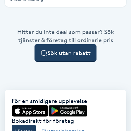
Hårborttagning
Hårbottenbehandling
Hittar du inte deal som passar? Sök
Hårförlängning
tjänster & företag till ordinarie pris
Sök utan rabatt
Hårvård
Hälsa
Hälsprickor
I
För en smidigare upplevelse
Idrottsmassage
Bokadirekt för företag
IPL