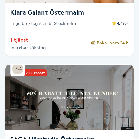
Fransk manikyr
Klara Galant Östermalm
Fransrengöring
Engelbrektsgatan 6, Stockholm
4.4
284
1 tjänst
Frekvensterapi
Boka inom 24 h
matchar sökning
Friskvård
Upp till 20% rabatt
Friskvårdsmassage
Frisör
Funktionsanalys
Färgning