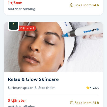
1 tjänst
Hot Stone Massage
Boka inom 24 h
matchar sökning
Hot yoga
Upp till 10% rabatt
Hudföryngring
Huduppstramning
Hudvård
Hyaluronsyra
Relax & Glow Skincare
Hyperhidros
Surbrunnsgatan 6, Stockholm
4.9
200
Hypnos
3 tjänster
Boka inom 24 h
matchar sökning