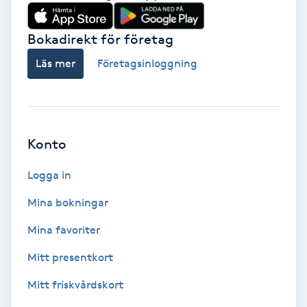
Babylights
Bokadirekt för företag
Balayage
Läs mer
Företagsinloggning
Bambumassage
Barber
Konto
Logga in
Barnklippning
Mina bokningar
BIAB
Mina favoriter
Blowout
Mitt presentkort
Mitt friskvårdskort
Bottenfärg