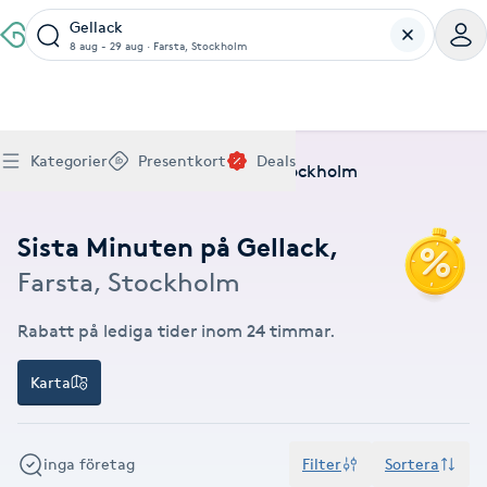
Gellack
8 aug - 29 aug
·
Farsta, Stockholm
Boka klippning, färg, balayage eller barberare - allt
Thaimassage, gravidmassage, koppning eller klassisk
Manikyr, nagelförlängning, akryl eller gellack - boka
Lashlift, browlift, fransförlängning och trådning - få
Ansiktsbehandling, microneedling, Dermapen eller
Spraytan, fillers, tandblekning eller makeup -
Akupunktur, kiropraktik, yoga eller samtalsterapi -
Presentkort på Bokadirekt
Deals
A
Köp Friskvårdskort
Kategorier
Presentkort
Deals
för ditt hår på ett ställe.
- hitta rätt behandling här.
dina naglar hos proffs.
form och färg med stil.
LPG - boka din hudvård nu.
upptäck skönhetsbehandlingar här.
boka din väg till välmående.
Hem
Deals
Gellack
Farsta, Stockholm
Gäller för friskvårdstjänster hos 4 500+ utövare
Köp Presentkort
Hitta en deal
Akne
Frisör nära mig
Massage nära mig
Naglar nära mig
Fransar & Bryn nära mig
Hudvård nära mig
Skönhet nära mig
Hälsa nära mig
Gäller hos 10 000+ specialister - digital eller fysisk
Alltid med rabatt
Mitt friskvårdskort
leverans
Sista Minuten på Gellack
,
POPULÄRA DEALSKATEGORIER
Aknebehandling
POPULÄRA FRISKVÅRDSTJÄNSTER
POPULÄRA TJÄNSTER
POPULÄRA TJÄNSTER
POPULÄRA TJÄNSTER
POPULÄRA TJÄNSTER
POPULÄRA TJÄNSTER
POPULÄRA TJÄNSTER
POPULÄRA TJÄNSTER
Farsta, Stockholm
Mitt presentkort
Frisör
Lashlift
Massage
Koppningsmassage
Klippning
Thaimassage
Pedikyr
Fransar
Ansiktsbehandling
Fillers
Kiropraktik
Barnklippning
Fotmassage
Gele naglar
Microblading
Dermapen
Kosmetisk tatuering
Yoga
POPULÄRT ATT BOKA
Akrylnaglar
Barberare
Browlift
Rabatt på lediga tider inom 24 timmar.
Thaimassage
Taktil massage
Frisör
Manikyr
Herrklippning
Svensk massage
Nagelförlängning
Fransförlängning
Microneedling
Piercing
Naprapati
Balayage
Ansiktsmassage
Akrylnaglar
Trådning
Pigmentfläckar
Makeup
Träning
Massage
Naglar
Akupressur
Karta
Ansiktsmassage
Naprapati
Massage
Hudvård
Slingor
Klassisk massage
Manikyr
Lashlift
Headspa
Spraytan
Medicinsk fotvård
Keratin
Taktil massage
Fransk manikyr
Singel fransar
Rosaceabehandling
Skinbooster
Sjukgymnastik
Hudvård
Manikyr
Fotmassage
Kiropraktik
Thaimassage
Ansiktsbehandling
Hårförlängning
Lymfmassage
Nagelvård
Ögonbryn
LPG
Tandblekning
Estetisk fotvård
Olaplex
Koppningsmassage
Borttagning
Fransfärgning
Kärlbehandling
PRP
Samtalsterapi
Akupunktur
Ansiktsbehandling
Pedikyr
inga företag
Filter
Sortera
Lymfmassage
Träning
Ansiktsmassage
Microneedling
Barberare
Gravidmassage
Gellack
Browlift
HIFU
Tatuering
Akupunktur
Reparation
Volymfransar
Aknebehandling
Hyperhidros
Healing