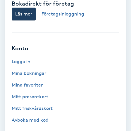
Bokadirekt för företag
Babylights
Läs mer
Företagsinloggning
Balayage
Bambumassage
Konto
Barber
Logga in
Mina bokningar
Barnklippning
Mina favoriter
BIAB
Mitt presentkort
Mitt friskvårdskort
Blowout
Avboka med kod
Bottenfärg