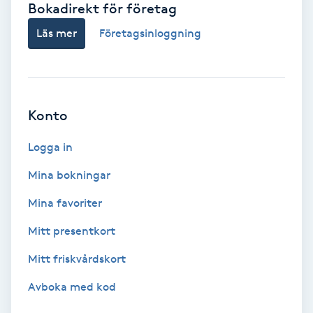
Bokadirekt för företag
Babylights
Läs mer
Företagsinloggning
Balayage
Bambumassage
Konto
Barber
Logga in
Mina bokningar
Barnklippning
Mina favoriter
BIAB
Mitt presentkort
Mitt friskvårdskort
Blowout
Avboka med kod
Bottenfärg