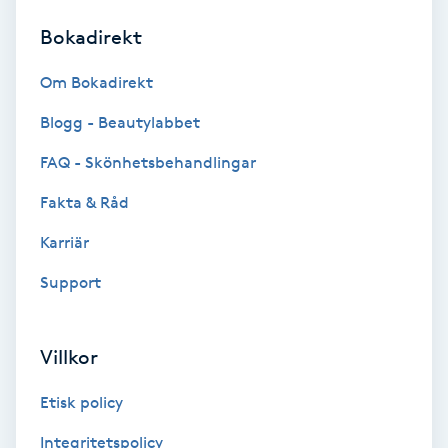
Bokadirekt
Brynformning
Om Bokadirekt
Brynfärgning
Blogg - Beautylabbet
Brynplockning
FAQ - Skönhetsbehandlingar
Fakta & Råd
Bröllopsuppsättning
C
Karriär
Support
Celluliter
Coachning
Villkor
Color correction
Etisk policy
Integritetspolicy