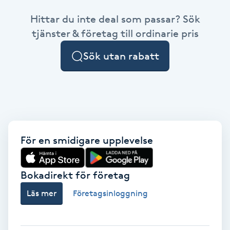
Hittar du inte deal som passar? Sök
Brynformning
tjänster & företag till ordinarie pris
Brynfärgning
Sök utan rabatt
Brynplockning
Bröllopsuppsättning
C
För en smidigare upplevelse
Celluliter
Bokadirekt för företag
Coachning
Läs mer
Företagsinloggning
Color correction