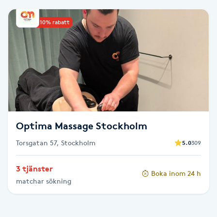
Babylights
Upp till 10% rabatt
Balayage
Bambumassage
Barber
Optima Massage Stockholm
Barnklippning
Torsgatan 57, Stockholm
5.0
309
BIAB
3 tjänster
Boka inom 24 h
Blowout
matchar sökning
Bottenfärg