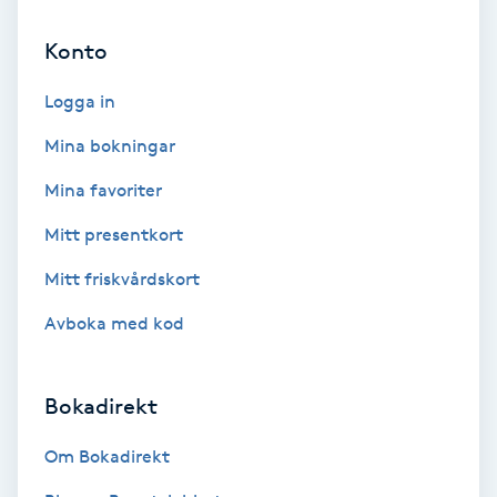
Cryoterapi
D
Konto
Damklippning
Logga in
Mina bokningar
Dermapen
Mina favoriter
Diamantslipning
Mitt presentkort
E
Mitt friskvårdskort
Enzympeeling
Avboka med kod
Extensions
Bokadirekt
Extensions borttagning
Om Bokadirekt
Eyeliner-tatuering