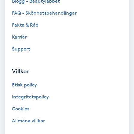
Blogg - Beautylabbet
F
FAQ - Skönhetsbehandlingar
Face framing
Fakta & Råd
Karriär
Faceliftmassage
Support
Fet hårbotten
Villkor
Fettreducering
Etisk policy
Fibromassage
Integritetspolicy
Fillers
Cookies
Allmäna villkor
Fotmassage