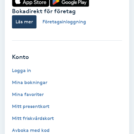
Bokadirekt för företag
Babylights
Läs mer
Företagsinloggning
Balayage
Bambumassage
Konto
Barber
Logga in
Barnklippning
Mina bokningar
BIAB
Mina favoriter
Mitt presentkort
Blowout
Mitt friskvårdskort
Bottenfärg
Avboka med kod