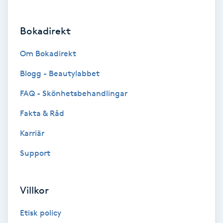
Brynformning
Bokadirekt
Brynfärgning
Om Bokadirekt
Brynplockning
Blogg - Beautylabbet
FAQ - Skönhetsbehandlingar
Bröllopsuppsättning
Fakta & Råd
C
Karriär
Celluliter
Support
Coachning
Villkor
Color correction
Etisk policy