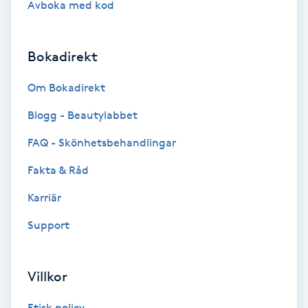
Avboka med kod
Brynformning
Bokadirekt
Brynfärgning
Om Bokadirekt
Brynplockning
Blogg - Beautylabbet
Bröllopsuppsättning
FAQ - Skönhetsbehandlingar
C
Fakta & Råd
Celluliter
Karriär
Support
Coachning
Color correction
Villkor
Etisk policy