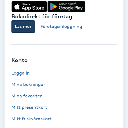
Babylights
Bokadirekt för företag
Balayage
Läs mer
Företagsinloggning
Bambumassage
Barber
Konto
Logga in
Barnklippning
Mina bokningar
BIAB
Mina favoriter
Blowout
Mitt presentkort
Mitt friskvårdskort
Bottenfärg