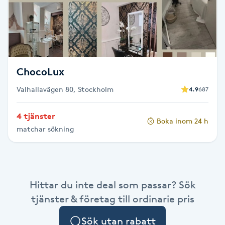
F
Face framing
Faceliftmassage
ChocoLux
Valhallavägen 80, Stockholm
4.9
687
Fet hårbotten
4 tjänster
Boka inom 24 h
Fettreducering
matchar sökning
Fibromassage
Fillers
Hittar du inte deal som passar? Sök
tjänster & företag till ordinarie pris
Fotmassage
Sök utan rabatt