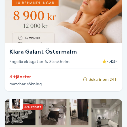
Cryoterapi
D
Damklippning
Dermapen
Klara Galant Östermalm
Diamantslipning
Engelbrektsgatan 6, Stockholm
4.4
284
E
4 tjänster
Enzympeeling
Boka inom 24 h
matchar sökning
Extensions
Upp till 20% rabatt
Extensions borttagning
Eyeliner-tatuering