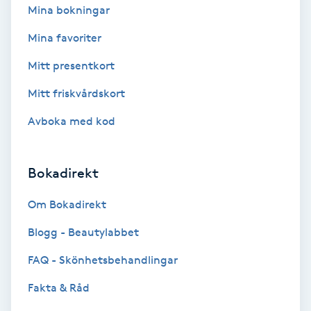
Mina bokningar
Fransk manikyr
Mina favoriter
Fransrengöring
Mitt presentkort
Frekvensterapi
Mitt friskvårdskort
Avboka med kod
Friskvård
Friskvårdsmassage
Bokadirekt
Om Bokadirekt
Frisör
Blogg - Beautylabbet
Funktionsanalys
FAQ - Skönhetsbehandlingar
Färgning
Fakta & Råd