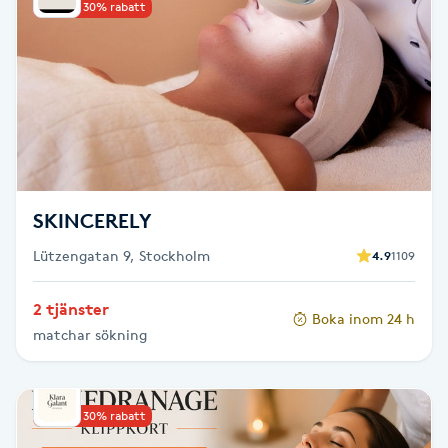
Upp till 30% rabatt
Brynformning
Brynfärgning
Brynplockning
Bröllopsuppsättning
SKINCERELY
C
Lützengatan 9, Stockholm
4.9
1109
Celluliter
2 tjänster
Boka inom 24 h
matchar sökning
Coachning
Color correction
Upp till 30% rabatt