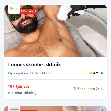
Babylights
Upp till 50% rabatt
Balayage
Bambumassage
Barber
Lounès skönhetsklinik
Barnklippning
Nybrogatan 70, Stockholm
4.9
368
BIAB
10+ tjänster
Boka inom 24 h
Blowout
matchar sökning
Bottenfärg