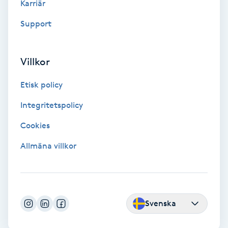
Karriär
Föning
Support
G
Gel naglar
Villkor
Gelenaglar
Etisk policy
Integritetspolicy
Gellack
Cookies
Gellack med förstärkning
Allmäna villkor
Gravidmassage
Gravidyoga
Svenska
Gruppträning