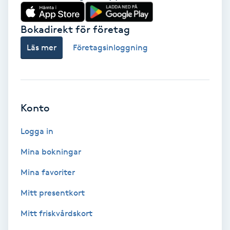
Babylights
Bokadirekt för företag
Balayage
Läs mer
Företagsinloggning
Bambumassage
Barber
Konto
Logga in
Barnklippning
Mina bokningar
BIAB
Mina favoriter
Blowout
Mitt presentkort
Mitt friskvårdskort
Bottenfärg