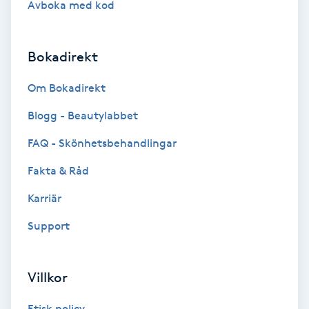
Avboka med kod
Brynformning
Bokadirekt
Brynfärgning
Om Bokadirekt
Brynplockning
Blogg - Beautylabbet
Bröllopsuppsättning
FAQ - Skönhetsbehandlingar
C
Fakta & Råd
Celluliter
Karriär
Support
Coachning
Color correction
Villkor
Etisk policy