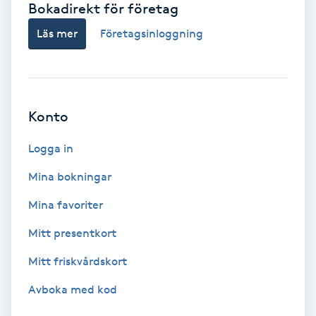
Bokadirekt för företag
Babylights
Läs mer
Företagsinloggning
Balayage
Bambumassage
Konto
Barber
Logga in
Mina bokningar
Barnklippning
Mina favoriter
BIAB
Mitt presentkort
Mitt friskvårdskort
Blowout
Avboka med kod
Bottenfärg