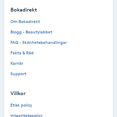
Bokadirekt
Brynformning
Om Bokadirekt
Brynfärgning
Blogg - Beautylabbet
Brynplockning
FAQ - Skönhetsbehandlingar
Fakta & Råd
Bröllopsuppsättning
C
Karriär
Support
Celluliter
Coachning
Villkor
Color correction
Etisk policy
Integritetspolicy