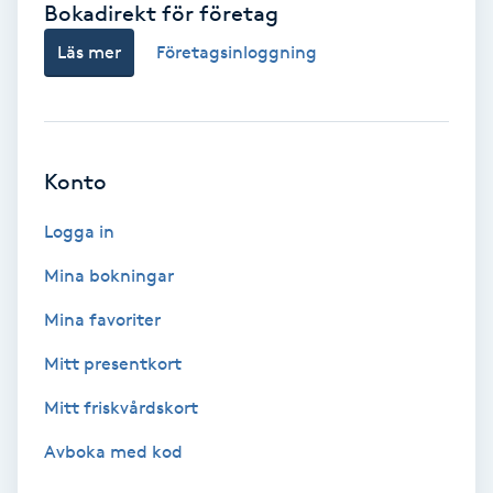
Bokadirekt för företag
Babylights
Läs mer
Företagsinloggning
Balayage
Bambumassage
Konto
Barber
Logga in
Mina bokningar
Barnklippning
Mina favoriter
BIAB
Mitt presentkort
Mitt friskvårdskort
Blowout
Avboka med kod
Bottenfärg