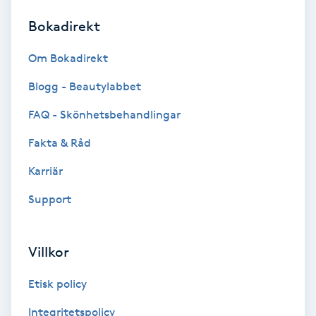
Bokadirekt
Brynformning
Om Bokadirekt
Brynfärgning
Blogg - Beautylabbet
Brynplockning
FAQ - Skönhetsbehandlingar
Fakta & Råd
Bröllopsuppsättning
C
Karriär
Support
Celluliter
Coachning
Villkor
Color correction
Etisk policy
Integritetspolicy