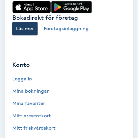
Babylights
Bokadirekt för företag
Balayage
Läs mer
Företagsinloggning
Bambumassage
Barber
Konto
Logga in
Barnklippning
Mina bokningar
BIAB
Mina favoriter
Blowout
Mitt presentkort
Mitt friskvårdskort
Bottenfärg