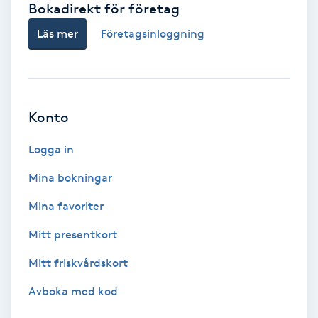
Bokadirekt för företag
Babylights
Läs mer
Företagsinloggning
Balayage
Bambumassage
Konto
Barber
Logga in
Mina bokningar
Barnklippning
Mina favoriter
BIAB
Mitt presentkort
Mitt friskvårdskort
Blowout
Avboka med kod
Bottenfärg