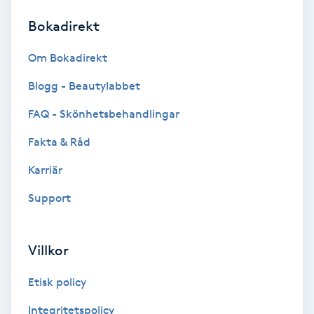
Bokadirekt
Brynformning
Om Bokadirekt
Brynfärgning
Blogg - Beautylabbet
Brynplockning
FAQ - Skönhetsbehandlingar
Fakta & Råd
Bröllopsuppsättning
C
Karriär
Support
Celluliter
Coachning
Villkor
Color correction
Etisk policy
Integritetspolicy