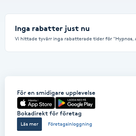
Alternativmedicin
Andningsmassage
Inga rabatter just nu
Vi hittade tyvärr inga rabatterade tider för "Hypnos, A
Ansiktslyft utan kirurgi
Aromamassage
Ashtanga Yoga
Ayurveda
För en smidigare upplevelse
Ayurvedisk Massage
Bokadirekt för företag
Läs mer
Företagsinloggning
Ansiktsbehandling djuprengörande
B