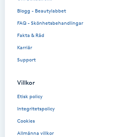
Blogg - Beautylabbet
Brynformning
FAQ - Skönhetsbehandlingar
Brynfärgning
Fakta & Råd
Brynplockning
Karriär
Support
Bröllopsuppsättning
C
Villkor
Celluliter
Etisk policy
Coachning
Integritetspolicy
Cookies
Color correction
Allmänna villkor