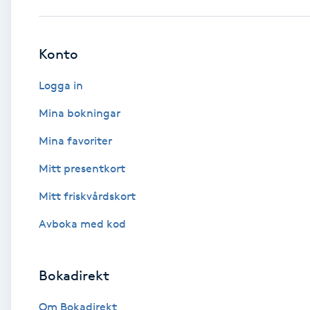
Babylights
Konto
Balayage
Logga in
Bambumassage
Mina bokningar
Mina favoriter
Barber
Mitt presentkort
Barnklippning
Mitt friskvårdskort
BIAB
Avboka med kod
Blowout
Bokadirekt
Bottenfärg
Om Bokadirekt