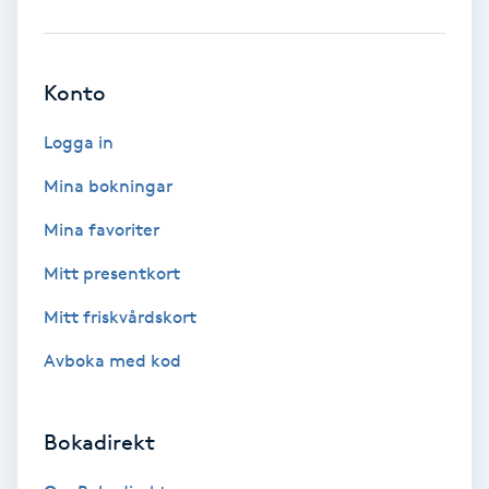
Brynformning
Konto
Brynfärgning
Logga in
Brynplockning
Mina bokningar
Bröllopsuppsättning
Mina favoriter
C
Mitt presentkort
Celluliter
Mitt friskvårdskort
Avboka med kod
Coachning
Color correction
Bokadirekt