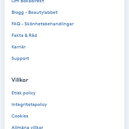
Om Bokadirekt
Cryoterapi
D
Blogg - Beautylabbet
FAQ - Skönhetsbehandlingar
Damklippning
Fakta & Råd
Dermapen
Karriär
Diamantslipning
Support
E
Villkor
Enzympeeling
Etisk policy
Extensions
Integritetspolicy
Extensions borttagning
Cookies
Allmäna villkor
Eyeliner-tatuering