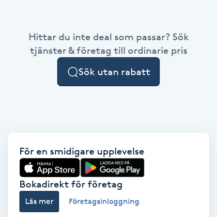
Babylights
Hittar du inte deal som passar? Sök
Balayage
tjänster & företag till ordinarie pris
Sök utan rabatt
Bambumassage
Barber
Barnklippning
För en smidigare upplevelse
BIAB
Blowout
Bokadirekt för företag
Läs mer
Företagsinloggning
Bottenfärg