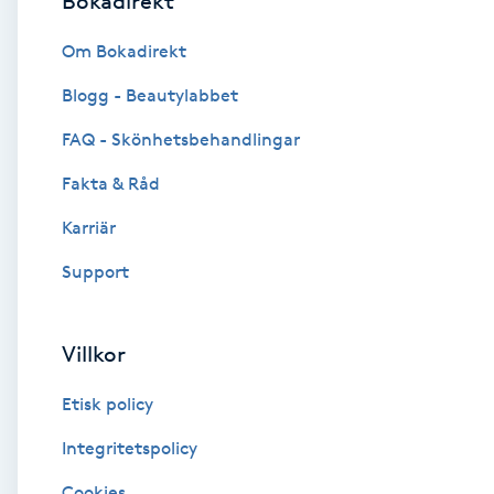
Bokadirekt
Brynformning
Om Bokadirekt
Blogg - Beautylabbet
Brynfärgning
FAQ - Skönhetsbehandlingar
Brynplockning
Fakta & Råd
Karriär
Bröllopsuppsättning
C
Support
Celluliter
Villkor
Coachning
Etisk policy
Color correction
Integritetspolicy
Cookies