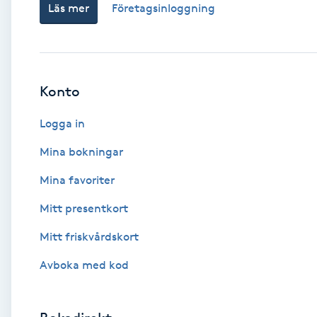
Läs mer
Företagsinloggning
Babylights
Balayage
Konto
Bambumassage
Logga in
Barber
Mina bokningar
Mina favoriter
Barnklippning
Mitt presentkort
BIAB
Mitt friskvårdskort
Avboka med kod
Blowout
Bottenfärg