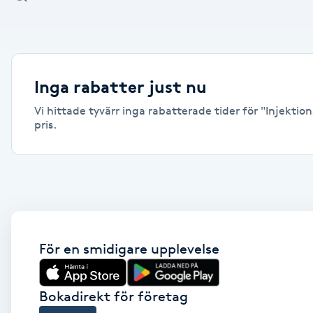
Alternativmedicin
Andningsmassage
Inga rabatter just nu
Ansiktslyft utan kirurgi
Vi hittade tyvärr inga rabatterade tider för "Injektion
pris.
Aromamassage
Ashtanga Yoga
Ayurveda
För en smidigare upplevelse
Ayurvedisk Massage
Ansiktsbehandling djuprengörande
Bokadirekt för företag
B