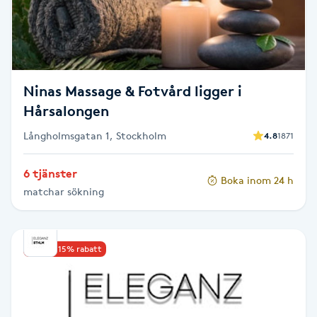
Cryoterapi
D
Damklippning
Ninas Massage & Fotvård ligger i
Dermapen
Hårsalongen
Långholmsgatan 1, Stockholm
4.8
1871
Diamantslipning
E
6 tjänster
Boka inom 24 h
matchar sökning
Enzympeeling
Extensions
Upp till 15% rabatt
Extensions borttagning
Eyeliner-tatuering