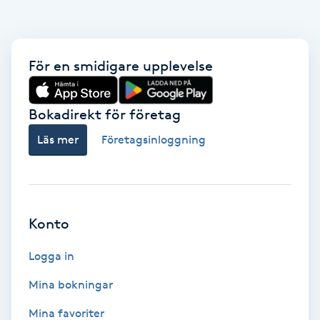
Fransk manikyr
Fransrengöring
För en smidigare upplevelse
Frekvensterapi
Bokadirekt för företag
Friskvård
Läs mer
Företagsinloggning
Friskvårdsmassage
Frisör
Konto
Funktionsanalys
Logga in
Mina bokningar
Färgning
Mina favoriter