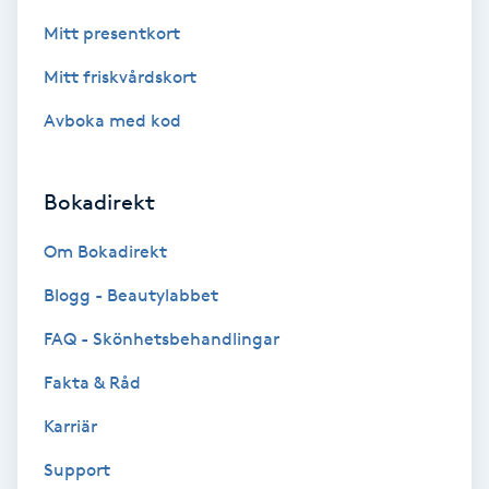
Föning
Mitt presentkort
G
Mitt friskvårdskort
Gel naglar
Avboka med kod
Gelenaglar
Bokadirekt
Gellack
Om Bokadirekt
Gellack med förstärkning
Blogg - Beautylabbet
FAQ - Skönhetsbehandlingar
Gravidmassage
Fakta & Råd
Gravidyoga
Karriär
Support
Gruppträning