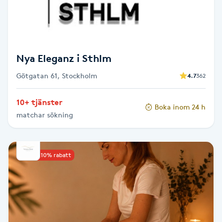
F
Face framing
Nya Eleganz i Sthlm
Faceliftmassage
Götgatan 61, Stockholm
4.7
362
Fet hårbotten
10+ tjänster
Boka inom 24 h
matchar sökning
Fettreducering
Fibromassage
Upp till 10% rabatt
Fillers
Fotmassage