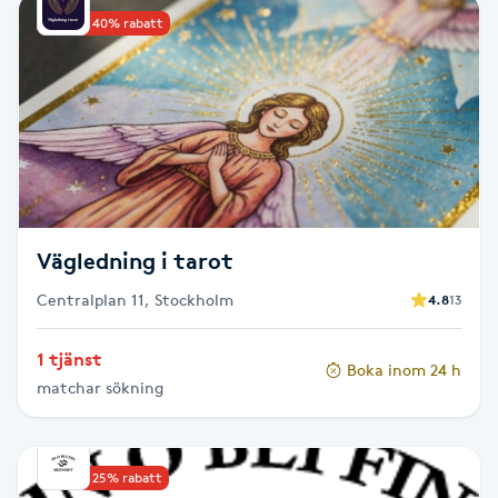
Upp till 40% rabatt
Babylights
Balayage
Bambumassage
Barber
Vägledning i tarot
Barnklippning
Centralplan 11, Stockholm
4.8
13
BIAB
1 tjänst
Boka inom 24 h
matchar sökning
Blowout
Bottenfärg
Upp till 25% rabatt