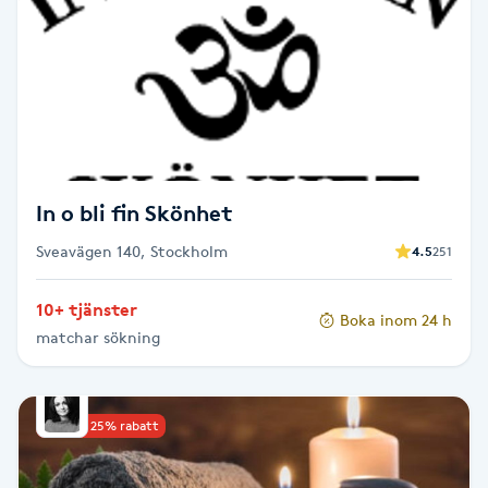
Brynformning
Brynfärgning
Brynplockning
In o bli fin Skönhet
Bröllopsuppsättning
Sveavägen 140, Stockholm
4.5
251
C
Celluliter
10+ tjänster
Boka inom 24 h
matchar sökning
Coachning
Upp till 25% rabatt
Color correction