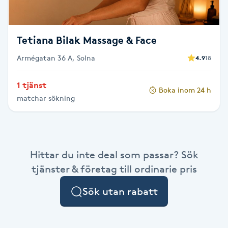
Fotsvamp
Fotvård
Tetiana Bilak Massage & Face
Armégatan 36 A, Solna
4.9
18
Fransar
1 tjänst
Boka inom 24 h
Fransborttagning
matchar sökning
Fransfärgning
Fransförlängning
Hittar du inte deal som passar? Sök
tjänster & företag till ordinarie pris
Fransförlängning Megavolym
Sök utan rabatt
Fransförlängning Volym