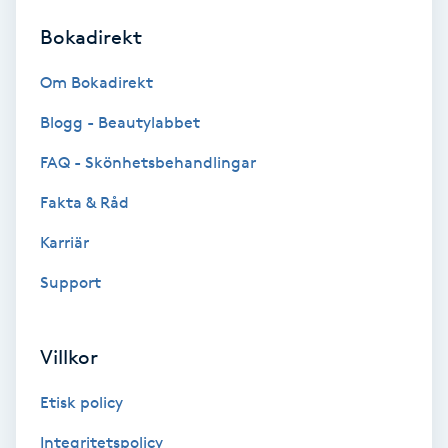
Bokadirekt
Brynformning
Om Bokadirekt
Brynfärgning
Blogg - Beautylabbet
Brynplockning
FAQ - Skönhetsbehandlingar
Fakta & Råd
Bröllopsuppsättning
C
Karriär
Support
Celluliter
Coachning
Villkor
Color correction
Etisk policy
Integritetspolicy