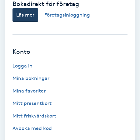
Bokadirekt för företag
Babylights
Läs mer
Företagsinloggning
Balayage
Bambumassage
Konto
Barber
Logga in
Mina bokningar
Barnklippning
Mina favoriter
BIAB
Mitt presentkort
Mitt friskvårdskort
Blowout
Avboka med kod
Bottenfärg