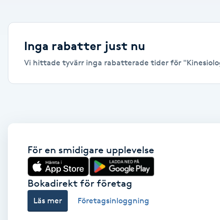
Alternativmedicin
Andningsmassage
Inga rabatter just nu
Vi hittade tyvärr inga rabatterade tider för "Kinesiolo
Ansiktslyft utan kirurgi
Aromamassage
Ashtanga Yoga
Ayurveda
För en smidigare upplevelse
Ayurvedisk Massage
Bokadirekt för företag
Läs mer
Företagsinloggning
Ansiktsbehandling djuprengörande
B