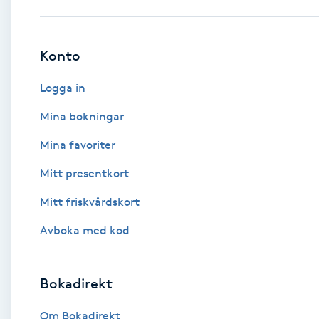
Babylights
Konto
Balayage
Logga in
Bambumassage
Mina bokningar
Mina favoriter
Barber
Mitt presentkort
Barnklippning
Mitt friskvårdskort
BIAB
Avboka med kod
Blowout
Bokadirekt
Bottenfärg
Om Bokadirekt