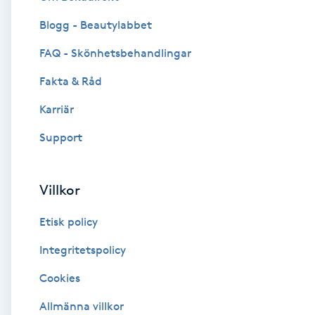
Blogg - Beautylabbet
Brynformning
FAQ - Skönhetsbehandlingar
Brynfärgning
Fakta & Råd
Brynplockning
Karriär
Support
Bröllopsuppsättning
C
Villkor
Celluliter
Etisk policy
Coachning
Integritetspolicy
Cookies
Color correction
Allmänna villkor