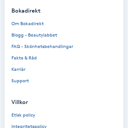
Bokadirekt
Brynformning
Om Bokadirekt
Brynfärgning
Blogg - Beautylabbet
Brynplockning
FAQ - Skönhetsbehandlingar
Fakta & Råd
Bröllopsuppsättning
C
Karriär
Support
Celluliter
Coachning
Villkor
Color correction
Etisk policy
Integritetspolicy