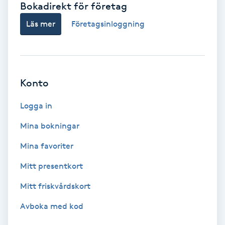
Bokadirekt för företag
Babylights
Läs mer
Företagsinloggning
Balayage
Bambumassage
Konto
Barber
Logga in
Mina bokningar
Barnklippning
Mina favoriter
BIAB
Mitt presentkort
Mitt friskvårdskort
Blowout
Avboka med kod
Bottenfärg