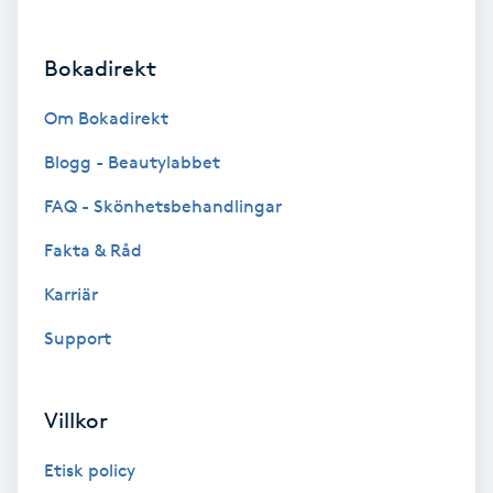
Brynformning
Bokadirekt
Brynfärgning
Om Bokadirekt
Brynplockning
Blogg - Beautylabbet
FAQ - Skönhetsbehandlingar
Bröllopsuppsättning
Fakta & Råd
C
Karriär
Celluliter
Support
Coachning
Villkor
Color correction
Etisk policy