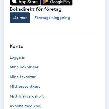
Bokadirekt för företag
Babylights
Läs mer
Företagsinloggning
Balayage
Bambumassage
Konto
Barber
Logga in
Barnklippning
Mina bokningar
BIAB
Mina favoriter
Mitt presentkort
Blowout
Mitt friskvårdskort
Bottenfärg
Avboka med kod