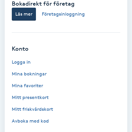
Bokadirekt för företag
Babylights
Läs mer
Företagsinloggning
Balayage
Bambumassage
Konto
Barber
Logga in
Mina bokningar
Barnklippning
Mina favoriter
BIAB
Mitt presentkort
Mitt friskvårdskort
Blowout
Avboka med kod
Bottenfärg