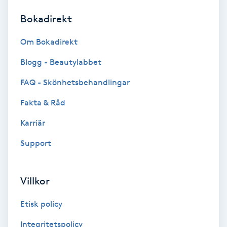
Bokadirekt
Brynformning
Om Bokadirekt
Brynfärgning
Blogg - Beautylabbet
Brynplockning
FAQ - Skönhetsbehandlingar
Fakta & Råd
Bröllopsuppsättning
C
Karriär
Support
Celluliter
Coachning
Villkor
Color correction
Etisk policy
Integritetspolicy