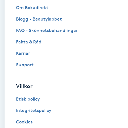
Om Bokadirekt
Brynformning
Blogg - Beautylabbet
Brynfärgning
FAQ - Skönhetsbehandlingar
Fakta & Råd
Brynplockning
Karriär
Bröllopsuppsättning
Support
C
Celluliter
Villkor
Etisk policy
Coachning
Integritetspolicy
Color correction
Cookies