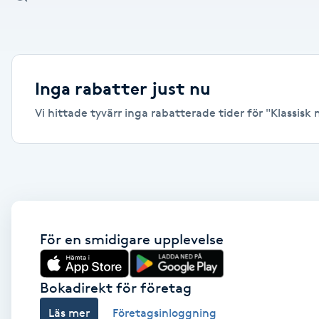
Alternativmedicin
Andningsmassage
Inga rabatter just nu
Ansiktslyft utan kirurgi
Vi hittade tyvärr inga rabatterade tider för "Klassisk 
Aromamassage
Ashtanga Yoga
Ayurveda
För en smidigare upplevelse
Ayurvedisk Massage
Bokadirekt för företag
Ansiktsbehandling djuprengörande
Läs mer
Företagsinloggning
B