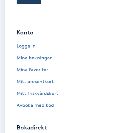
Babylights
Balayage
Konto
Logga in
Bambumassage
Mina bokningar
Barber
Mina favoriter
Barnklippning
Mitt presentkort
Mitt friskvårdskort
BIAB
Avboka med kod
Blowout
Bokadirekt
Bottenfärg