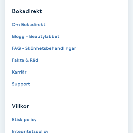
Bokadirekt
Brynformning
Om Bokadirekt
Brynfärgning
Blogg - Beautylabbet
Brynplockning
FAQ - Skönhetsbehandlingar
Fakta & Råd
Bröllopsuppsättning
C
Karriär
Support
Celluliter
Coachning
Villkor
Color correction
Etisk policy
Integritetspolicy