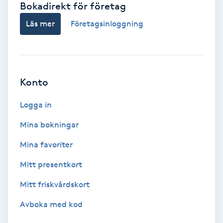
Bokadirekt för företag
Babylights
Läs mer
Företagsinloggning
Balayage
Bambumassage
Konto
Barber
Logga in
Mina bokningar
Barnklippning
Mina favoriter
BIAB
Mitt presentkort
Mitt friskvårdskort
Blowout
Avboka med kod
Bottenfärg