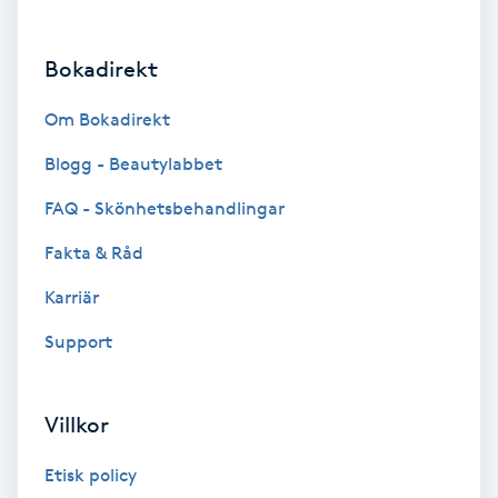
Brynformning
Bokadirekt
Brynfärgning
Om Bokadirekt
Brynplockning
Blogg - Beautylabbet
FAQ - Skönhetsbehandlingar
Bröllopsuppsättning
Fakta & Råd
C
Karriär
Celluliter
Support
Coachning
Villkor
Color correction
Etisk policy