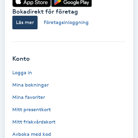
Bokadirekt för företag
Babylights
Läs mer
Företagsinloggning
Balayage
Bambumassage
Konto
Barber
Logga in
Barnklippning
Mina bokningar
BIAB
Mina favoriter
Mitt presentkort
Blowout
Mitt friskvårdskort
Bottenfärg
Avboka med kod