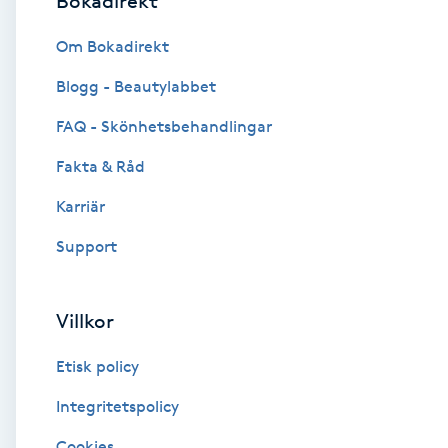
Bokadirekt
Brynformning
Om Bokadirekt
Blogg - Beautylabbet
Brynfärgning
FAQ - Skönhetsbehandlingar
Brynplockning
Fakta & Råd
Karriär
Bröllopsuppsättning
C
Support
Celluliter
Villkor
Coachning
Etisk policy
Color correction
Integritetspolicy
Cookies