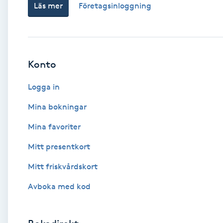
Läs mer
Företagsinloggning
Babylights
Balayage
Konto
Bambumassage
Logga in
Barber
Mina bokningar
Mina favoriter
Barnklippning
Mitt presentkort
BIAB
Mitt friskvårdskort
Avboka med kod
Blowout
Bottenfärg