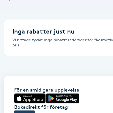
Alternativmedicin
Andningsmassage
Inga rabatter just nu
Ansiktslyft utan kirurgi
Vi hittade tyvärr inga rabatterade tider för "Kosmetis
pris.
Aromamassage
Ashtanga Yoga
Ayurveda
För en smidigare upplevelse
Ayurvedisk Massage
Ansiktsbehandling djuprengörande
Bokadirekt för företag
B