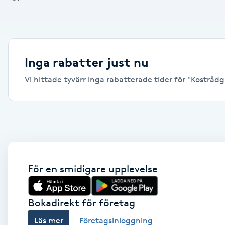
Alternativmedicin
Andningsmassage
Inga rabatter just nu
Ansiktslyft utan kirurgi
Vi hittade tyvärr inga rabatterade tider för "Kostrådgi
Aromamassage
Ashtanga Yoga
Ayurveda
För en smidigare upplevelse
Ayurvedisk Massage
Bokadirekt för företag
Ansiktsbehandling djuprengörande
Läs mer
Företagsinloggning
B