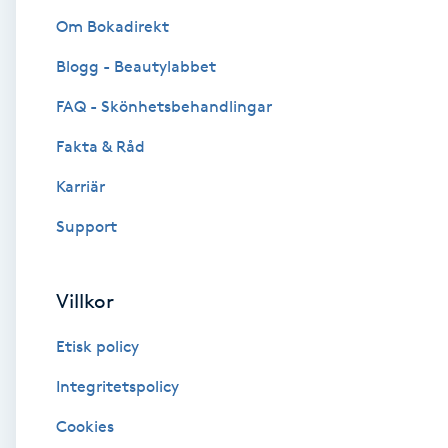
Om Bokadirekt
Brynformning
Blogg - Beautylabbet
Brynfärgning
FAQ - Skönhetsbehandlingar
Fakta & Råd
Brynplockning
Karriär
Bröllopsuppsättning
Support
C
Celluliter
Villkor
Etisk policy
Coachning
Integritetspolicy
Color correction
Cookies