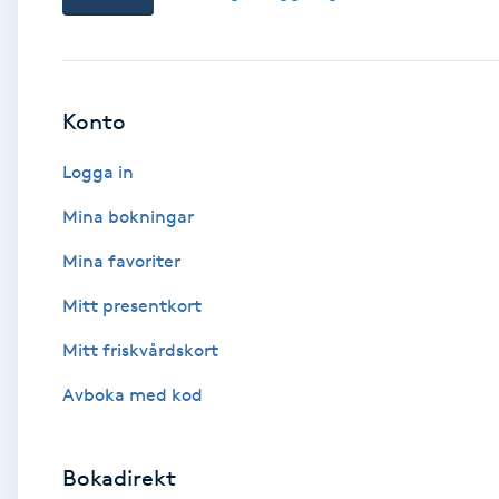
Babylights
Balayage
Konto
Logga in
Bambumassage
Mina bokningar
Barber
Mina favoriter
Barnklippning
Mitt presentkort
Mitt friskvårdskort
BIAB
Avboka med kod
Blowout
Bokadirekt
Bottenfärg