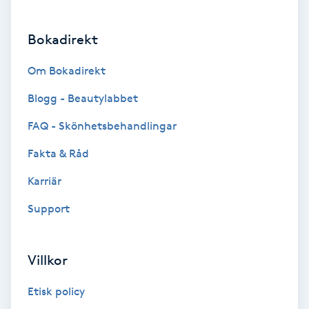
Brynformning
Bokadirekt
Brynfärgning
Om Bokadirekt
Blogg - Beautylabbet
Brynplockning
FAQ - Skönhetsbehandlingar
Bröllopsuppsättning
Fakta & Råd
C
Karriär
Celluliter
Support
Coachning
Villkor
Color correction
Etisk policy