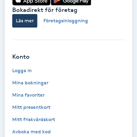
Bokadirekt för företag
Babylights
Läs mer
Företagsinloggning
Balayage
Bambumassage
Konto
Barber
Logga in
Barnklippning
Mina bokningar
Mina favoriter
BIAB
Mitt presentkort
Blowout
Mitt friskvårdskort
Bottenfärg
Avboka med kod