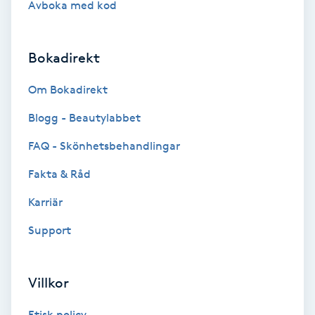
Avboka med kod
Brynformning
Bokadirekt
Brynfärgning
Om Bokadirekt
Brynplockning
Blogg - Beautylabbet
Bröllopsuppsättning
FAQ - Skönhetsbehandlingar
C
Fakta & Råd
Celluliter
Karriär
Support
Coachning
Color correction
Villkor
Etisk policy