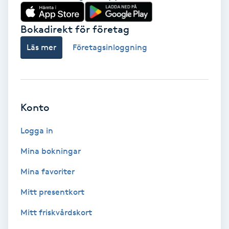
Babylights
Bokadirekt för företag
Balayage
Läs mer
Företagsinloggning
Bambumassage
Barber
Konto
Logga in
Barnklippning
Mina bokningar
BIAB
Mina favoriter
Blowout
Mitt presentkort
Mitt friskvårdskort
Bottenfärg