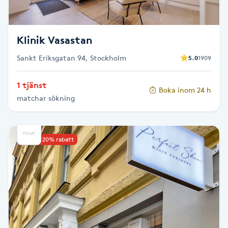
Fotsvamp
Fotvård
Klinik Vasastan
Sankt Eriksgatan 94, Stockholm
5.0
1909
Fransar
1 tjänst
Boka inom 24 h
Fransborttagning
matchar sökning
Fransfärgning
Upp till 20% rabatt
Fransförlängning
Fransförlängning Megavolym
Fransförlängning Volym