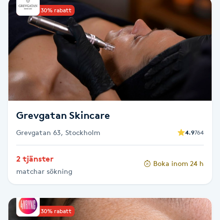
Upp till 30% rabatt
Babylights
Balayage
Bambumassage
Barber
Grevgatan Skincare
Barnklippning
Grevgatan 63, Stockholm
4.9
764
BIAB
2 tjänster
Boka inom 24 h
matchar sökning
Blowout
Bottenfärg
Upp till 30% rabatt