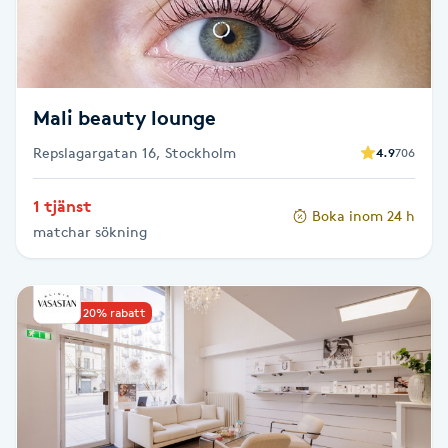
F
Face framing
Mali beauty lounge
Faceliftmassage
Repslagargatan 16, Stockholm
4.9
706
Fet hårbotten
1 tjänst
Boka inom 24 h
matchar sökning
Fettreducering
Fibromassage
Upp till 20% rabatt
Fillers
Fotmassage