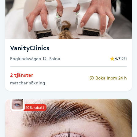
Cryoterapi
D
Damklippning
Dermapen
VanityClinics
Englundavägen 12, Solna
4.7
1271
Diamantslipning
E
2 tjänster
Boka inom 24 h
matchar sökning
Enzympeeling
Extensions
Upp till 20% rabatt
Extensions borttagning
Eyeliner-tatuering