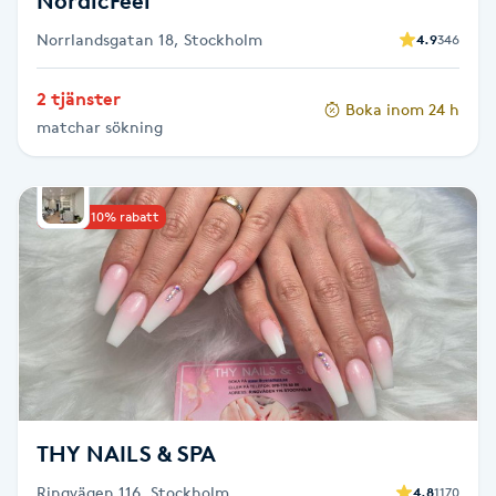
NordicFeel
Föning
Norrlandsgatan 18, Stockholm
4.9
346
G
2 tjänster
Gel naglar
Boka inom 24 h
matchar sökning
Gelenaglar
Upp till 10% rabatt
Gellack
Gellack med förstärkning
Gravidmassage
Gravidyoga
THY NAILS & SPA
Gruppträning
Ringvägen 116, Stockholm
4.8
1170