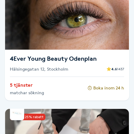
Brynformning
Brynfärgning
Brynplockning
4Ever Young Beauty Odenplan
Bröllopsuppsättning
Hälsingegatan 12, Stockholm
4.6
1437
C
Celluliter
5 tjänster
Boka inom 24 h
matchar sökning
Coachning
Upp till 25% rabatt
Color correction