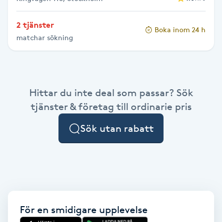
Gua Sha-massage
2 tjänster
Boka inom 24 h
H
matchar sökning
Hatha Yoga
Headspa
Hittar du inte deal som passar? Sök
tjänster & företag till ordinarie pris
Healing
Sök utan rabatt
Herrklippning
HIFU
Hollywood Peel
För en smidigare upplevelse