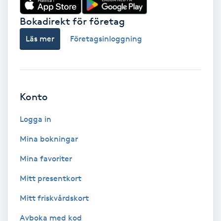
Hot Stone Massage
Bokadirekt för företag
Hot yoga
Läs mer
Företagsinloggning
Hudföryngring
Huduppstramning
Konto
Hudvård
Logga in
Mina bokningar
Hyaluronsyra
Mina favoriter
Hyperhidros
Mitt presentkort
Mitt friskvårdskort
Hypnos
Avboka med kod