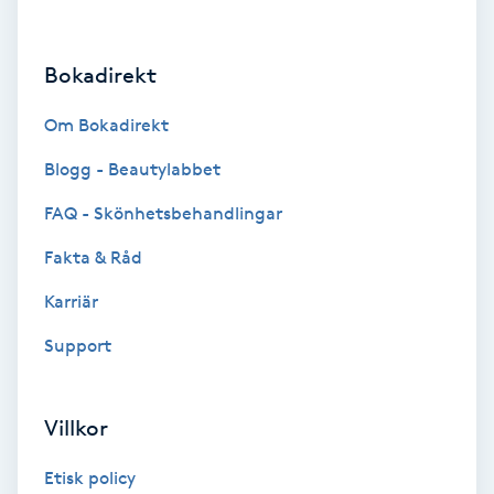
Hårborttagning
Bokadirekt
Hårbottenbehandling
Om Bokadirekt
Hårförlängning
Blogg - Beautylabbet
Hårvård
FAQ - Skönhetsbehandlingar
Fakta & Råd
Hälsa
Karriär
Hälsprickor
Support
I
Idrottsmassage
Villkor
IPL
Etisk policy