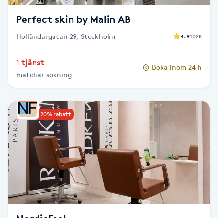
Fransk manikyr
Perfect skin by Malin AB
Fransrengöring
Holländargatan 29, Stockholm
4.9
1028
1 tjänst
Frekvensterapi
Boka inom 24 h
matchar sökning
Friskvård
Upp till 20% rabatt
Friskvårdsmassage
Frisör
Funktionsanalys
Färgning