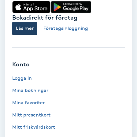
Babylights
Bokadirekt för företag
Balayage
Läs mer
Företagsinloggning
Bambumassage
Barber
Konto
Logga in
Barnklippning
Mina bokningar
BIAB
Mina favoriter
Blowout
Mitt presentkort
Mitt friskvårdskort
Bottenfärg