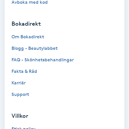
Avboka med kod
Brynformning
Bokadirekt
Brynfärgning
Om Bokadirekt
Brynplockning
Blogg - Beautylabbet
Bröllopsuppsättning
FAQ - Skönhetsbehandlingar
C
Fakta & Råd
Celluliter
Karriär
Support
Coachning
Color correction
Villkor
Etisk policy