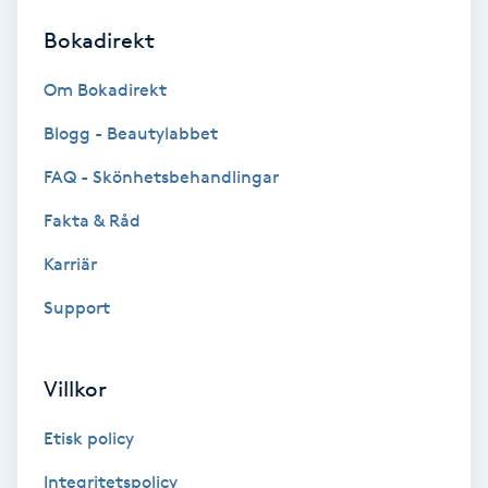
Bokadirekt
Brynformning
Om Bokadirekt
Brynfärgning
Blogg - Beautylabbet
Brynplockning
FAQ - Skönhetsbehandlingar
Fakta & Råd
Bröllopsuppsättning
C
Karriär
Support
Celluliter
Coachning
Villkor
Color correction
Etisk policy
Integritetspolicy