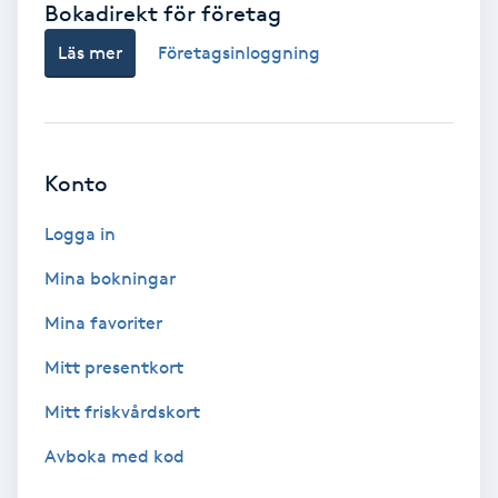
Bokadirekt för företag
Babylights
Läs mer
Företagsinloggning
Balayage
Bambumassage
Konto
Barber
Logga in
Mina bokningar
Barnklippning
Mina favoriter
BIAB
Mitt presentkort
Mitt friskvårdskort
Blowout
Avboka med kod
Bottenfärg