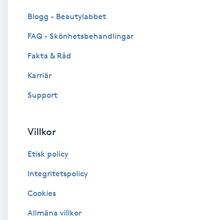
Cryoterapi
Blogg - Beautylabbet
D
FAQ - Skönhetsbehandlingar
Damklippning
Fakta & Råd
Dermapen
Karriär
Support
Diamantslipning
E
Villkor
Enzympeeling
Etisk policy
Extensions
Integritetspolicy
Cookies
Extensions borttagning
Allmäna villkor