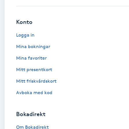
Brynformning
Konto
Brynfärgning
Logga in
Brynplockning
Mina bokningar
Mina favoriter
Bröllopsuppsättning
Mitt presentkort
C
Mitt friskvårdskort
Celluliter
Avboka med kod
Coachning
Bokadirekt
Color correction
Om Bokadirekt