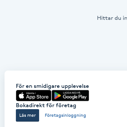
Babylights
Hittar du i
Balayage
Bambumassage
Barber
Barnklippning
För en smidigare upplevelse
BIAB
Bokadirekt för företag
Blowout
Läs mer
Företagsinloggning
Bottenfärg