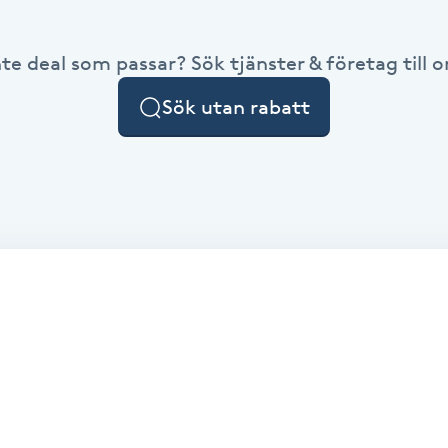
nte deal som passar? Sök tjänster & företag till or
Sök utan rabatt