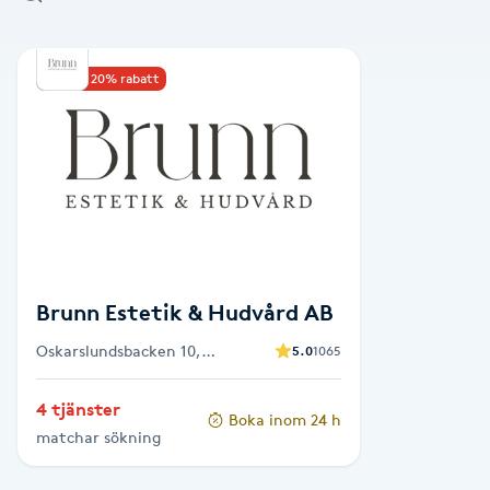
Alternativmedicin
Upp till 20% rabatt
Andningsmassage
Ansiktslyft utan kirurgi
Aromamassage
Ashtanga Yoga
Brunn Estetik & Hudvård AB
Ayurveda
Oskarslundsbacken 10,
5.0
1065
Stockholm
Ayurvedisk Massage
4 tjänster
Boka inom 24 h
matchar sökning
Ansiktsbehandling djuprengörande
B