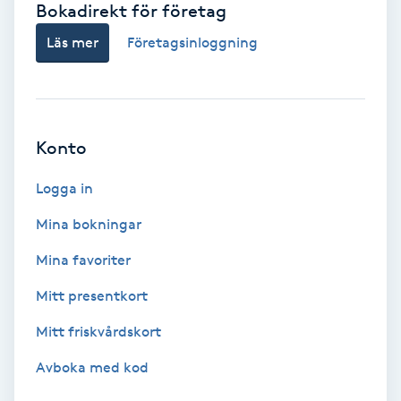
Bokadirekt för företag
Babylights
Läs mer
Företagsinloggning
Balayage
Bambumassage
Konto
Barber
Logga in
Mina bokningar
Barnklippning
Mina favoriter
BIAB
Mitt presentkort
Mitt friskvårdskort
Blowout
Avboka med kod
Bottenfärg