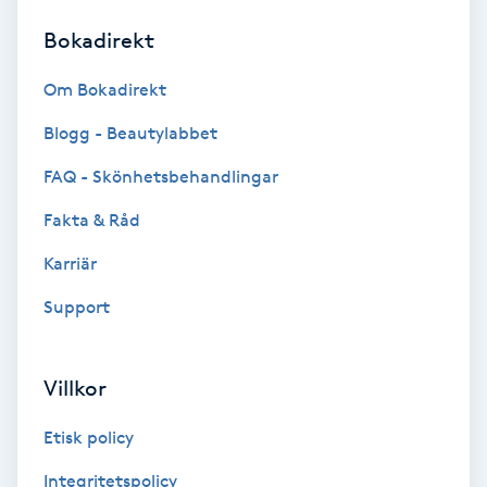
Bokadirekt
Brynformning
Om Bokadirekt
Brynfärgning
Blogg - Beautylabbet
Brynplockning
FAQ - Skönhetsbehandlingar
Fakta & Råd
Bröllopsuppsättning
C
Karriär
Support
Celluliter
Coachning
Villkor
Color correction
Etisk policy
Integritetspolicy