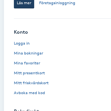
Läs mer
Företagsinloggning
Babylights
Balayage
Konto
Bambumassage
Logga in
Barber
Mina bokningar
Mina favoriter
Barnklippning
Mitt presentkort
BIAB
Mitt friskvårdskort
Avboka med kod
Blowout
Bottenfärg