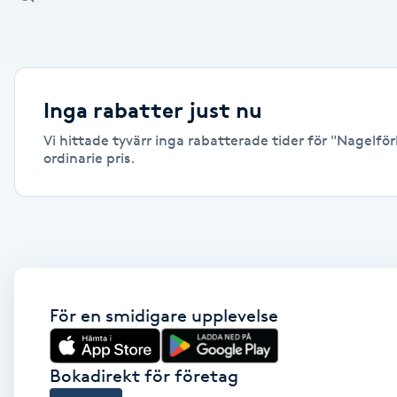
Alternativmedicin
Andningsmassage
Inga rabatter just nu
Ansiktslyft utan kirurgi
Vi hittade tyvärr inga rabatterade tider för "Nagelför
ordinarie pris.
Aromamassage
Ashtanga Yoga
Ayurveda
För en smidigare upplevelse
Ayurvedisk Massage
Ansiktsbehandling djuprengörande
Bokadirekt för företag
B