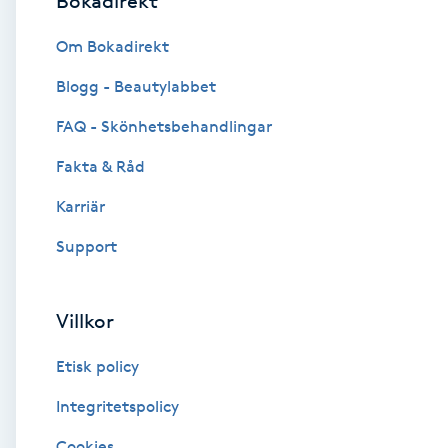
Bokadirekt
Brynformning
Om Bokadirekt
Blogg - Beautylabbet
Brynfärgning
FAQ - Skönhetsbehandlingar
Brynplockning
Fakta & Råd
Karriär
Bröllopsuppsättning
C
Support
Celluliter
Villkor
Coachning
Etisk policy
Color correction
Integritetspolicy
Cookies