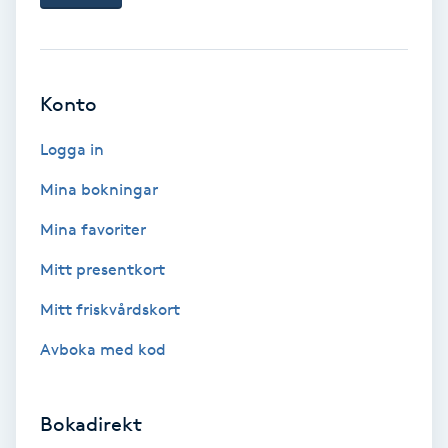
Kinesiologi
Kinesisk medicin
Konto
Kiropraktik
Logga in
Mina bokningar
Klangmassage
Mina favoriter
Klippning
Mitt presentkort
Klippning & Slingor
Mitt friskvårdskort
Avboka med kod
Klippning ungdom
Koppningsmassage
Bokadirekt