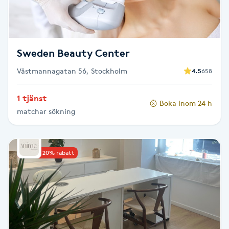
Fotsvamp
Fotvård
Sweden Beauty Center
Fransar
Västmannagatan 56, Stockholm
4.5
658
Fransborttagning
1 tjänst
Boka inom 24 h
matchar sökning
Fransfärgning
Fransförlängning
Upp till 20% rabatt
Fransförlängning Megavolym
Fransförlängning Volym