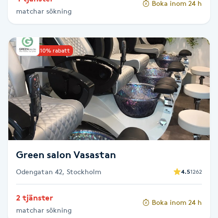
Boka inom 24 h
Hårborttagning
matchar sökning
Hårbottenbehandling
Upp till 10% rabatt
Hårförlängning
Hårvård
Hälsa
Hälsprickor
Green salon Vasastan
I
Odengatan 42, Stockholm
4.5
1262
Idrottsmassage
2 tjänster
Boka inom 24 h
IPL
matchar sökning