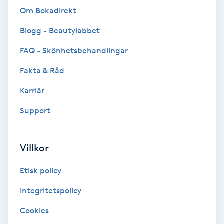
Om Bokadirekt
Kosmetisk tatuering
Blogg - Beautylabbet
Kostrådgivning
FAQ - Skönhetsbehandlingar
Kroppsinpackning
Fakta & Råd
Karriär
Kroppspeeling
Support
Käkledsbehandling
Villkor
Kärlbehandling
L
Etisk policy
Integritetspolicy
Laserbehandling
Cookies
Lashlift Keratin