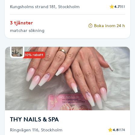
Kungsholms strand 181, Stockholm
4.7
351
Gua Sha-massage
3 tjänster
H
Boka inom 24 h
matchar sökning
Hatha Yoga
Headspa
Upp till 10% rabatt
Healing
Herrklippning
HIFU
THY NAILS & SPA
Hollywood Peel
Ringvägen 116, Stockholm
4.8
1174