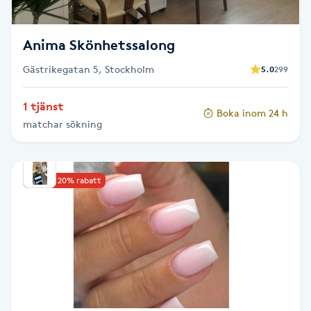
Fransk manikyr
Anima Skönhetssalong
Fransrengöring
Gästrikegatan 5, Stockholm
5.0
299
Frekvensterapi
1 tjänst
Boka inom 24 h
matchar sökning
Friskvård
Friskvårdsmassage
Upp till 20% rabatt
Frisör
Funktionsanalys
Färgning