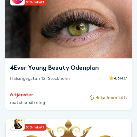
Upp till 30% rabatt
Brynformning
Brynfärgning
Brynplockning
Bröllopsuppsättning
4Ever Young Beauty Odenplan
C
Hälsingegatan 12, Stockholm
4.6
1437
Celluliter
6 tjänster
Boka inom 24 h
matchar sökning
Coachning
Color correction
Upp till 30% rabatt