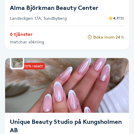
Föning
Alma Björkman Beauty Center
G
Landsvägen 17A, Sundbyberg
4.7
735
Gel naglar
6 tjänster
Boka inom 24 h
matchar sökning
Gelenaglar
Gellack
Upp till 10% rabatt
Gellack med förstärkning
Gravidmassage
Gravidyoga
Unique Beauty Studio på Kungsholmen
AB
Gruppträning