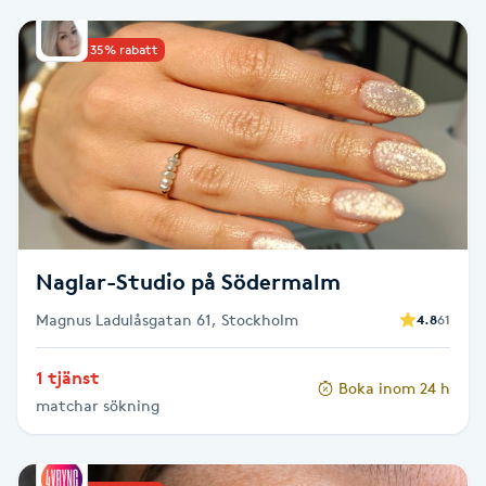
Babylights
Upp till 35% rabatt
Balayage
Bambumassage
Barber
Naglar-Studio på Södermalm
Barnklippning
Magnus Ladulåsgatan 61, Stockholm
4.8
61
BIAB
1 tjänst
Boka inom 24 h
Blowout
matchar sökning
Bottenfärg