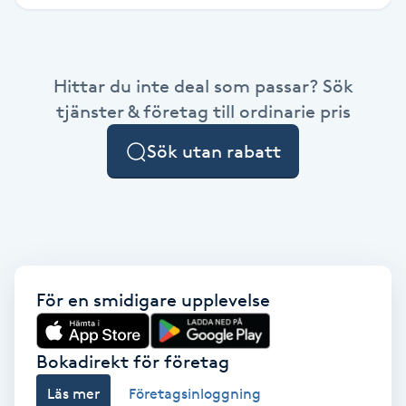
IPL hårborttagning
IR-massage
Hittar du inte deal som passar? Sök
tjänster & företag till ordinarie pris
J
Sök utan rabatt
Japansk massage
K
K18
Katun fransar
För en smidigare upplevelse
Kemisk peeling
Bokadirekt för företag
Keratinbehandling
Läs mer
Företagsinloggning