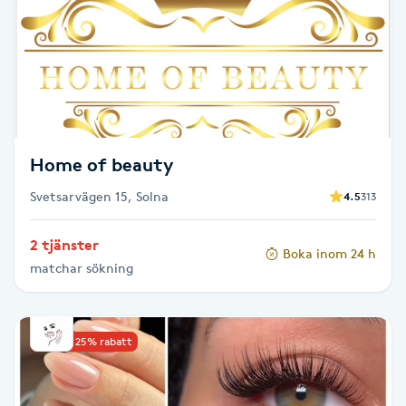
Cryoterapi
D
Damklippning
Dermapen
Home of beauty
Diamantslipning
Svetsarvägen 15, Solna
4.5
313
E
2 tjänster
Enzympeeling
Boka inom 24 h
matchar sökning
Extensions
Upp till 25% rabatt
Extensions borttagning
Eyeliner-tatuering