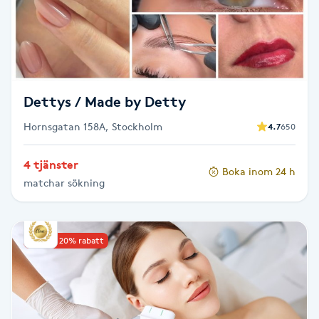
F
Face framing
Faceliftmassage
Dettys / Made by Detty
Hornsgatan 158A, Stockholm
4.7
650
Fet hårbotten
4 tjänster
Boka inom 24 h
Fettreducering
matchar sökning
Fibromassage
Upp till 20% rabatt
Fillers
Fotmassage