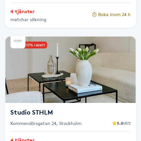
Hot Stone Massage
4 tjänster
Boka inom 24 h
matchar sökning
Hot yoga
Hudföryngring
Upp till 10% rabatt
Huduppstramning
Hudvård
Hyaluronsyra
Hyperhidros
Studio STHLM
Kommendörsgatan 24, Stockholm
5.0
1872
Hypnos
4 tjänster