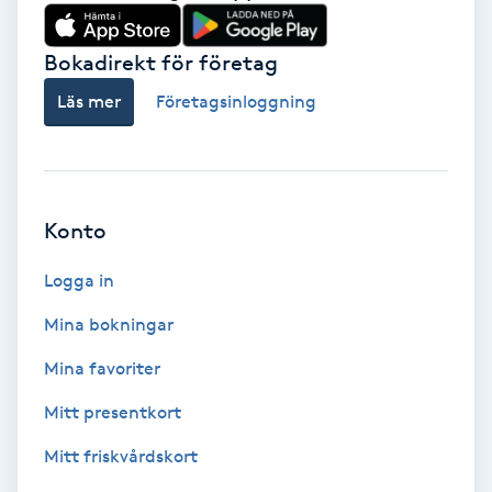
Babylights
Bokadirekt för företag
Balayage
Läs mer
Företagsinloggning
Bambumassage
Barber
Konto
Logga in
Barnklippning
Mina bokningar
BIAB
Mina favoriter
Blowout
Mitt presentkort
Mitt friskvårdskort
Bottenfärg