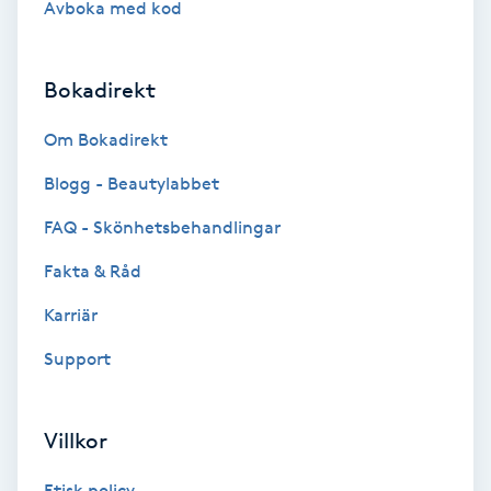
Avboka med kod
Brynformning
Bokadirekt
Brynfärgning
Om Bokadirekt
Brynplockning
Blogg - Beautylabbet
Bröllopsuppsättning
FAQ - Skönhetsbehandlingar
C
Fakta & Råd
Celluliter
Karriär
Support
Coachning
Color correction
Villkor
Etisk policy