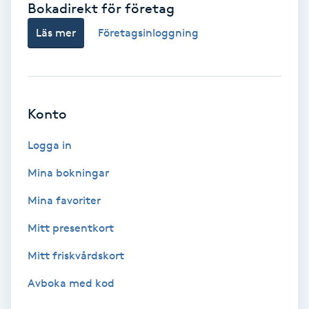
Bokadirekt för företag
Babylights
Läs mer
Företagsinloggning
Balayage
Bambumassage
Konto
Barber
Logga in
Mina bokningar
Barnklippning
Mina favoriter
BIAB
Mitt presentkort
Mitt friskvårdskort
Blowout
Avboka med kod
Bottenfärg