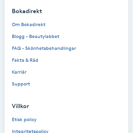
Bokadirekt
Brynformning
Om Bokadirekt
Brynfärgning
Blogg - Beautylabbet
Brynplockning
FAQ - Skönhetsbehandlingar
Fakta & Råd
Bröllopsuppsättning
C
Karriär
Support
Celluliter
Coachning
Villkor
Color correction
Etisk policy
Integritetspolicy