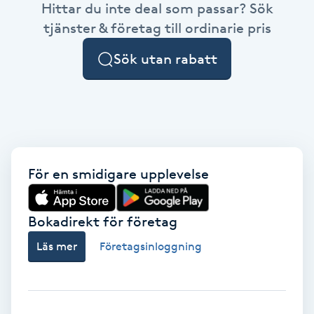
Hittar du inte deal som passar? Sök
Brynformning
tjänster & företag till ordinarie pris
Sök utan rabatt
Brynfärgning
Brynplockning
Bröllopsuppsättning
C
För en smidigare upplevelse
Celluliter
Bokadirekt för företag
Coachning
Läs mer
Företagsinloggning
Color correction