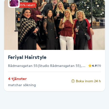
Upp till 15% rabatt
Babylights
Balayage
Bambumassage
Barber
Feriyal Hairstyle
Barnklippning
Rådmansgatan 55(Studio Rådmansgatan 55),
4.9
170
Stockholm
BIAB
4 tjänster
Boka inom 24 h
matchar sökning
Blowout
Bottenfärg