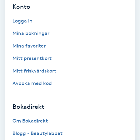
Cryoterapi
Konto
D
Logga in
Damklippning
Mina bokningar
Dermapen
Mina favoriter
Mitt presentkort
Diamantslipning
Mitt friskvårdskort
E
Avboka med kod
Enzympeeling
Extensions
Bokadirekt
Om Bokadirekt
Extensions borttagning
Blogg - Beautylabbet
Eyeliner-tatuering