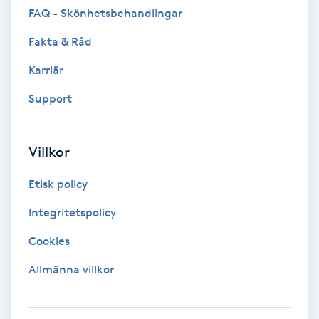
FAQ - Skönhetsbehandlingar
F
Fakta & Råd
Face framing
Karriär
Faceliftmassage
Support
Fet hårbotten
Villkor
Fettreducering
Etisk policy
Integritetspolicy
Fibromassage
Cookies
Fillers
Allmänna villkor
Fotmassage