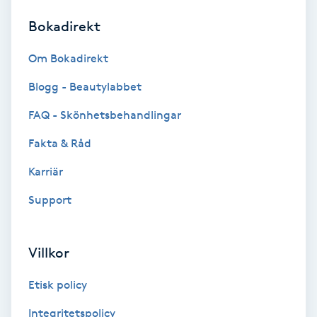
Bokadirekt
Brynformning
Om Bokadirekt
Brynfärgning
Blogg - Beautylabbet
Brynplockning
FAQ - Skönhetsbehandlingar
Fakta & Råd
Bröllopsuppsättning
C
Karriär
Support
Celluliter
Coachning
Villkor
Color correction
Etisk policy
Integritetspolicy