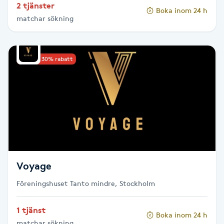
2 tjänster
Hot Stone Massage
Boka inom 24 h
matchar sökning
Hot yoga
Upp till 30% rabatt
Hudföryngring
Huduppstramning
Hudvård
Hyaluronsyra
Voyage
Hyperhidros
Föreningshuset Tanto mindre, Stockholm
Hypnos
1 tjänst
Boka inom 24 h
matchar sökning