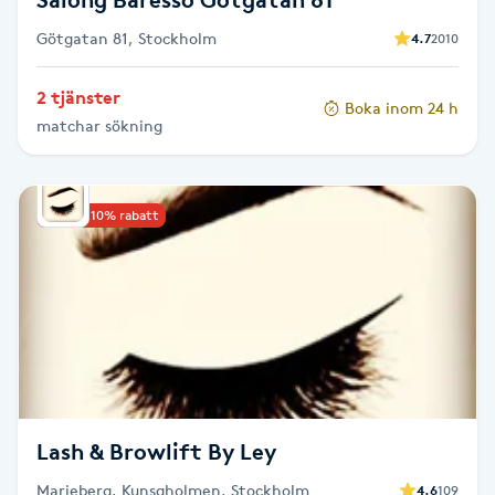
Götgatan 81, Stockholm
4.7
2010
Toning
2 tjänster
Boka inom 24 h
Torr hårbotten
matchar sökning
Torrborstning
Upp till 10% rabatt
Triggerpunktsmassage
Trådning
Träning
Tvätt & Fön
Lash & Browlift By Ley
V
Marieberg, Kunsgholmen, Stockholm
4.6
109