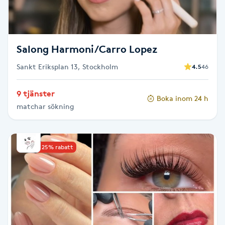
M
Makeup
Salong Harmoni/Carro Lopez
Manikyr & Pedikyr
Sankt Eriksplan 13, Stockholm
4.5
46
9 tjänster
Massage
Boka inom 24 h
matchar sökning
Medial vägledning
Upp till 25% rabatt
Medicinsk massage
Meditation
Medium