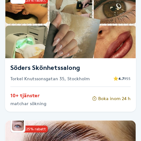
Upp till 25% rabatt
Kinesiologi
Kinesisk medicin
Kiropraktik
Klangmassage
Söders Skönhetssalong
Torkel Knutssonsgatan 35, Stockholm
Klippning
4.7
955
10+ tjänster
Klippning & Slingor
Boka inom 24 h
matchar sökning
Klippning ungdom
Upp till 25% rabatt
Koppningsmassage