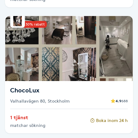
Hårborttagning
Hårbottenbehandling
Upp till 30% rabatt
Hårförlängning
Hårvård
Hälsa
ChocoLux
Hälsprickor
I
Valhallavägen 80, Stockholm
4.9
688
Idrottsmassage
1 tjänst
Boka inom 24 h
matchar sökning
IPL