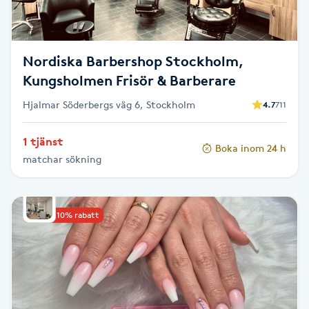
Skägg
Skäggfärgning
Nordiska Barbershop Stockholm,
Kungsholmen Frisör & Barberare
Skäggklippning
Hjalmar Söderbergs väg 6, Stockholm
4.7
711
Skäggtrimmning
1 tjänst
Boka inom 24 h
matchar sökning
Skönhet
Slingor
Upp till 10% rabatt
Sockring
Spa