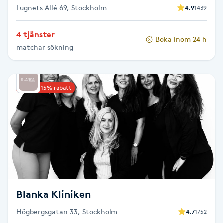
Lugnets Allé 69, Stockholm
4.9
1439
Naglar borttagning
4 tjänster
Boka inom 24 h
matchar sökning
Naglar reparation
Naprapati
Upp till 15% rabatt
Navelpiercing
NBE-massage
Ny frisyr
O
Blanka Kliniken
Olaplex
Högbergsgatan 33, Stockholm
4.7
1752