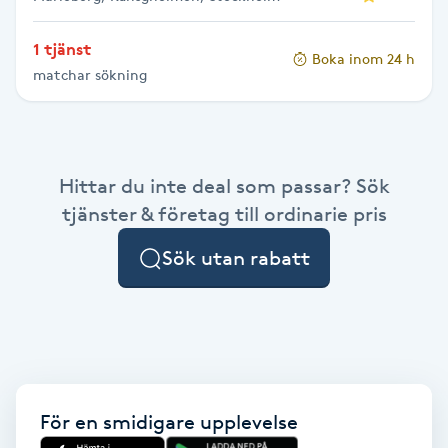
Vaccination
1 tjänst
Boka inom 24 h
Vampyrbehandling
matchar sökning
Vaxning
Hittar du inte deal som passar? Sök
Vaxning brasiliansk
tjänster & företag till ordinarie pris
Veterinär
Sök utan rabatt
Vibrationsmassage
Vinyasa Yoga
Volymfransar
För en smidigare upplevelse