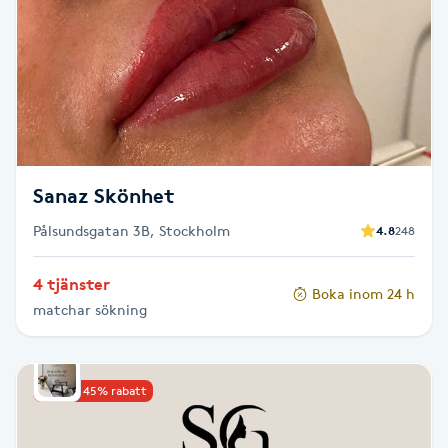
Brynformning
Brynfärgning
Brynplockning
Sanaz Skönhet
Bröllopsuppsättning
Pålsundsgatan 3B, Stockholm
4.8
248
C
Celluliter
4 tjänster
Boka inom 24 h
matchar sökning
Coachning
Upp till 45% rabatt
Color correction