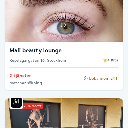
Kosmetisk tatuering
Kostrådgivning
Kroppsinpackning
Mali beauty lounge
Kroppspeeling
Repslagargatan 16, Stockholm
4.9
709
Käkledsbehandling
2 tjänster
Boka inom 24 h
matchar sökning
Kärlbehandling
L
Upp till 25% rabatt
Laserbehandling
Lashlift Keratin