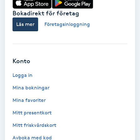
Vårtor
Bokadirekt för företag
Y
Läs mer
Företagsinloggning
Yin Yoga
Yoga
Konto
Yoga Nidra
Logga in
Yogamassage
Mina bokningar
Z
Mina favoriter
Zonterapi
Mitt presentkort
Mitt friskvårdskort
Zumba
Ö
Avboka med kod