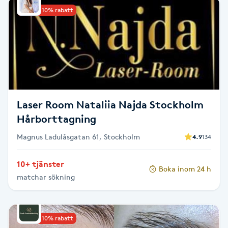
Upp till 10% rabatt
PRX-T33
Psoriasis
PT
R
Laser Room Nataliia Najda Stockholm
Radiofrekvens
Hårborttagning
Magnus Ladulåsgatan 61, Stockholm
4.9
134
Rakning
10+ tjänster
Boka inom 24 h
Reflexologi
matchar sökning
Regndroppsmassage
Upp till 10% rabatt