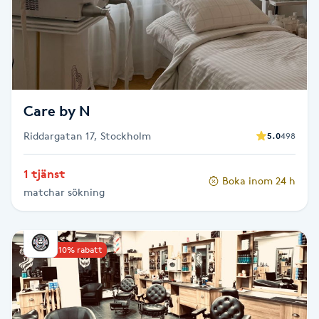
Senioryoga
Shiatsu
Singelfransar
Care by N
Riddargatan 17, Stockholm
5.0
498
Sjukgymnastik
1 tjänst
Skalpmassage
Boka inom 24 h
matchar sökning
Skinbooster
Upp till 10% rabatt
Sklerosering
Skoinlägg