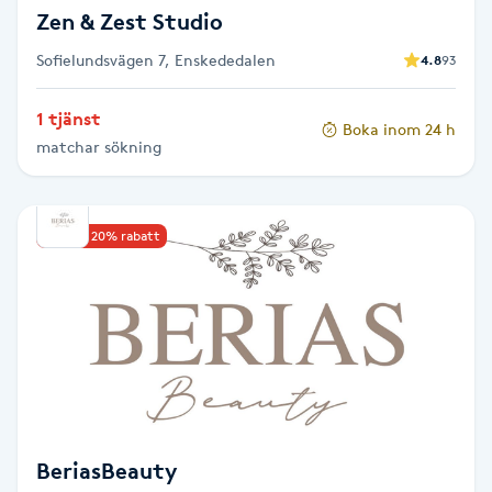
Zen & Zest Studio
Nagelförlängning gelé
Sofielundsvägen 7, Enskededalen
4.8
93
Nagelförlängning glasfiber
1 tjänst
Boka inom 24 h
matchar sökning
Nagelförlängning silke
Nagelförstärkning
Upp till 20% rabatt
Nagelklippning
Nagelsvamp
Nageltrång
BeriasBeauty
Nagelvård