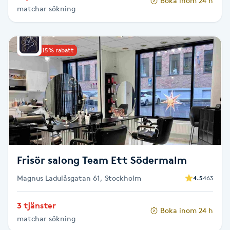
Boka inom 24 h
matchar sökning
Paraffinbehandling
Pedikyr
Upp till 15% rabatt
Pensionärklippning
Permanent
Permanent hårborttagning
Frisör salong Team Ett Södermalm
Permanent ögonbrynsmakeup
Magnus Ladulåsgatan 61, Stockholm
4.5
463
Personal shopper
3 tjänster
Boka inom 24 h
matchar sökning
Personlig tränare