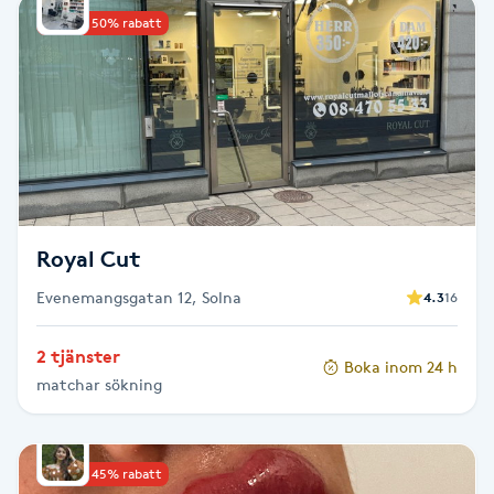
Upp till 50% rabatt
Babylights
Balayage
Bambumassage
Barber
Royal Cut
Barnklippning
Evenemangsgatan 12, Solna
4.3
16
BIAB
2 tjänster
Boka inom 24 h
matchar sökning
Blowout
Bottenfärg
Upp till 45% rabatt