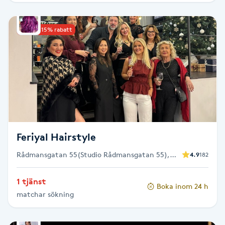
Picolaser
Upp till 15% rabatt
Piercing
Pigmentbehandling
Pigmentfläckar
Plastikkirurgi
Feriyal Hairstyle
Rådmansgatan 55(Studio Rådmansgatan 55),
4.9
182
Powder brows
Stockholm
1 tjänst
Power Yoga
Boka inom 24 h
matchar sökning
PRP (Platelet Rich Plasma)