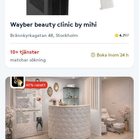
Fotsvamp
Fotvård
Wayber beauty clinic by mihi
Brännkyrkagatan 48, Stockholm
4.7
97
Fransar
10+ tjänster
Boka inom 24 h
Fransborttagning
matchar sökning
Fransfärgning
Upp till 40% rabatt
Fransförlängning
Fransförlängning Megavolym
Fransförlängning Volym