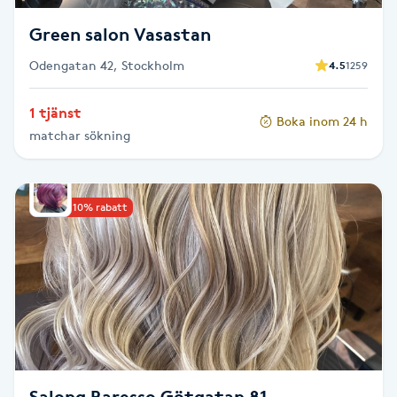
T
Green salon Vasastan
Tuina-massage
Odengatan 42, Stockholm
4.5
1259
Taktil massage
1 tjänst
Boka inom 24 h
matchar sökning
Tandblekning
Tandläkare
Upp till 10% rabatt
Tatuering
Tatueringsborttagning
Terapi
Thaimassage
Salong Baresso Götgatan 81