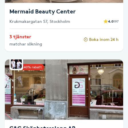
Fransk manikyr
Mermaid Beauty Center
Fransrengöring
Krukmakargatan 57, Stockholm
4.0
197
3 tjänster
Frekvensterapi
Boka inom 24 h
matchar sökning
Friskvård
Upp till 40% rabatt
Friskvårdsmassage
Frisör
Funktionsanalys
Färgning