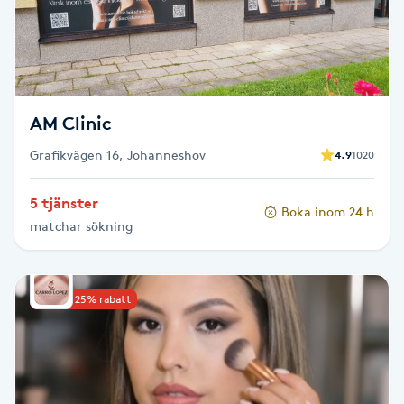
LED-ljusterapi
Liktornar
AM Clinic
LPG
Grafikvägen 16, Johanneshov
4.9
1020
LPG-behandling
5 tjänster
Boka inom 24 h
matchar sökning
LPG-massage
Luggklippning
Upp till 25% rabatt
Lymfmassage
Läpptatuering