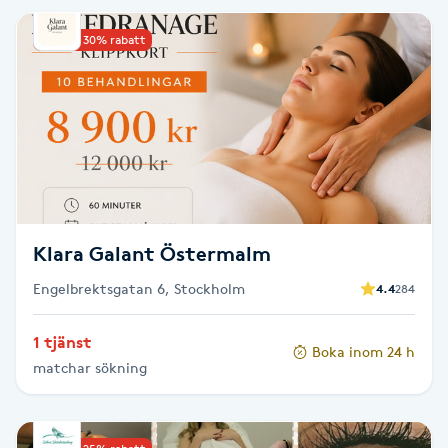
IPL hårborttagning
Upp till 30% rabatt
IR-massage
J
Japansk massage
K
Klara Galant Östermalm
K18
Engelbrektsgatan 6, Stockholm
4.4
284
Katun fransar
1 tjänst
Boka inom 24 h
Kemisk peeling
matchar sökning
Keratinbehandling