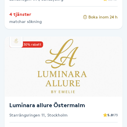
Gua Sha-massage
4 tjänster
Boka inom 24 h
H
matchar sökning
Hatha Yoga
Upp till 30% rabatt
Headspa
Healing
Herrklippning
HIFU
Luminara allure Östermalm
Hollywood Peel
Starrängsringen 11, Stockholm
5.0
173