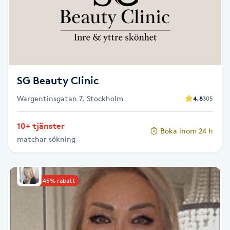
Cryoterapi
D
Damklippning
Dermapen
SG Beauty Clinic
Wargentinsgatan 7, Stockholm
4.8
305
Diamantslipning
E
10+ tjänster
Boka inom 24 h
matchar sökning
Enzympeeling
Extensions
Upp till 45% rabatt
Extensions borttagning
Eyeliner-tatuering