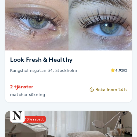
Reiki
Reikihealing
Reiki massage
Restorative Yoga
Look Fresh & Healthy
Rosacea
Kungsholmsgatan 34, Stockholm
4.9
282
2 tjänster
Rosenmetoden
Boka inom 24 h
matchar sökning
Ryggmassage
S
Upp till 10% rabatt
Samtalsterapi