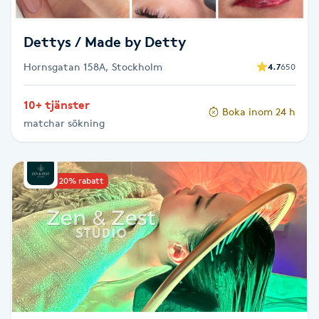
Megavolymfransar
Dettys / Made by Detty
Melasma
Hornsgatan 158A, Stockholm
4.7
650
Mesoterapi
10+ tjänster
Boka inom 24 h
matchar sökning
MicroPen
Microshading
Upp till 20% rabatt
Mixfransar
N
Nagelförlängning
Nagelförlängning akryl