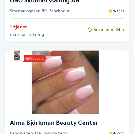
G&G Skönhetssalong AB
Föning
Styrmansgatan 50, Stockholm
4.4
561
G
1 tjänst
Gel naglar
Boka inom 24 h
matchar sökning
Gelenaglar
Upp till 40% rabatt
Gellack
Gellack med förstärkning
Gravidmassage
Gravidyoga
Alma Björkman Beauty Center
Gruppträning
Landsvägen 17A, Sundbyberg
4.7
737