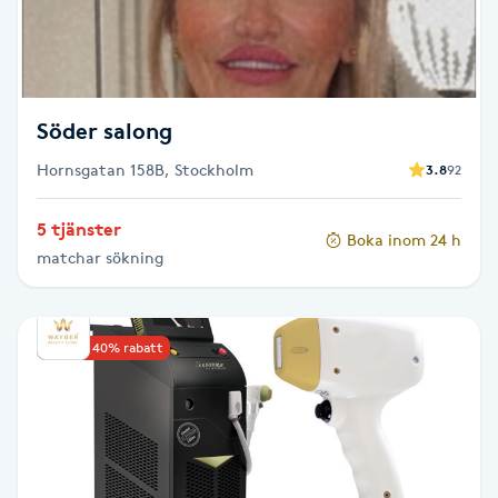
F
Face framing
Söder salong
Faceliftmassage
Hornsgatan 158B, Stockholm
3.8
92
Fet hårbotten
5 tjänster
Boka inom 24 h
matchar sökning
Fettreducering
Fibromassage
Upp till 40% rabatt
Fillers
Fotmassage