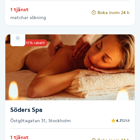
Olaplexbehandling
1 tjänst
Boka inom 24 h
matchar sökning
Ombre
Ombre brows
Upp till 15% rabatt
Ombre naglar
Optiker
Ortobionomi
Ortopedi
Söders Spa
Östgötagatan 31, Stockholm
4.7
3258
Osteopati
P
1 tjänst