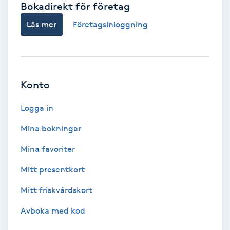
Bokadirekt för företag
Babylights
Läs mer
Företagsinloggning
Balayage
Bambumassage
Konto
Barber
Logga in
Mina bokningar
Barnklippning
Mina favoriter
BIAB
Mitt presentkort
Mitt friskvårdskort
Blowout
Avboka med kod
Bottenfärg