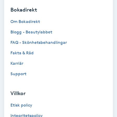
Bokadirekt
Brynformning
Om Bokadirekt
Brynfärgning
Blogg - Beautylabbet
Brynplockning
FAQ - Skönhetsbehandlingar
Fakta & Råd
Bröllopsuppsättning
C
Karriär
Support
Celluliter
Coachning
Villkor
Color correction
Etisk policy
Integritetspolicy