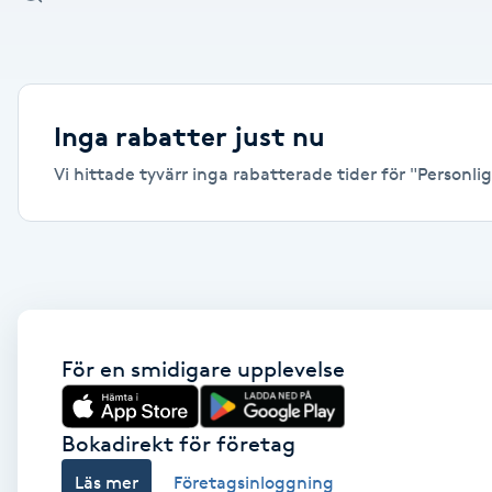
Alternativmedicin
Andningsmassage
Inga rabatter just nu
Ansiktslyft utan kirurgi
Vi hittade tyvärr inga rabatterade tider för "Personlig
Aromamassage
Ashtanga Yoga
Ayurveda
För en smidigare upplevelse
Ayurvedisk Massage
Bokadirekt för företag
Ansiktsbehandling djuprengörande
Läs mer
Företagsinloggning
B