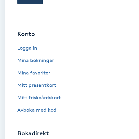
Babylights
Balayage
Konto
Logga in
Bambumassage
Mina bokningar
Barber
Mina favoriter
Barnklippning
Mitt presentkort
Mitt friskvårdskort
BIAB
Avboka med kod
Blowout
Bokadirekt
Bottenfärg