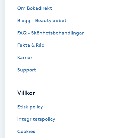
Om Bokadirekt
Brynformning
Blogg - Beautylabbet
Brynfärgning
FAQ - Skönhetsbehandlingar
Fakta & Råd
Brynplockning
Karriär
Bröllopsuppsättning
Support
C
Celluliter
Villkor
Etisk policy
Coachning
Integritetspolicy
Color correction
Cookies